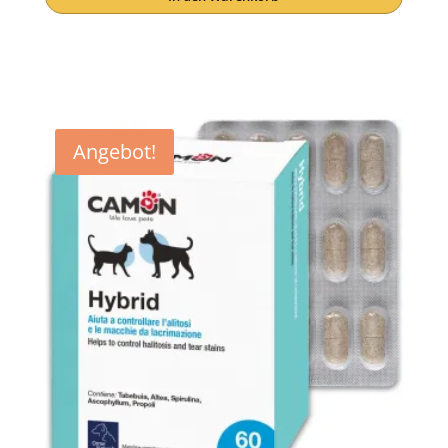
war:
ist:
€ 29,70
€ 25,90.
Angebot!