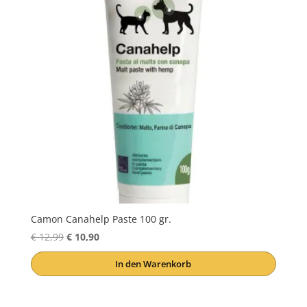
Camon Canahelp Paste 100 gr.
Ursprünglicher
Aktueller
€
12,99
€
10,90
Preis
Preis
In den Warenkorb
war:
ist:
€ 12,99
€ 10,90.