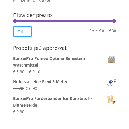
Pestizide für Katzen
Filtra per prezzo
Min.
Max.
Preis:
€ 0
—
€ 30
Filter
Preis
Preis
Prodotti più apprezzati
BonsaiPro Pumex Optima Bimsstein
Waschmittel
Preisspanne:
€
3,90
–
€
9,10
€ 3,90
Nobleza Leine Flexi 5 Meter
bis
Ursprünglicher
Aktueller
€
8,90
€
6,90
€ 9,10
Preis
Preis
BonsaiPro Förderbänder für Kunststoff-
war:
ist:
Blumenerde
€ 8,90
€ 6,90.
€
9,90