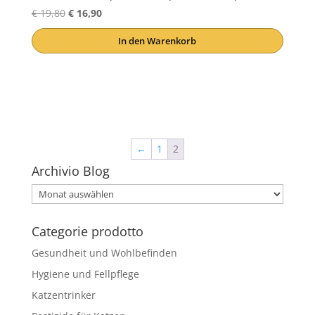
Ursprünglicher
Aktueller
€
19,80
€
16,90
Preis
Preis
In den Warenkorb
war:
ist:
€ 19,80
€ 16,90.
←
1
2
Archivio Blog
Archivio
Blog
Categorie prodotto
Gesundheit und Wohlbefinden
Hygiene und Fellpflege
Katzentrinker