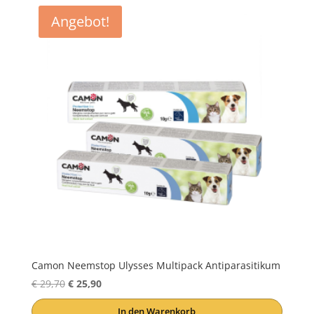
Angebot!
Camon Neemstop Ulysses Multipack Antiparasitikum
Ursprünglicher
Aktueller
€
29,70
€
25,90
Preis
Preis
In den Warenkorb