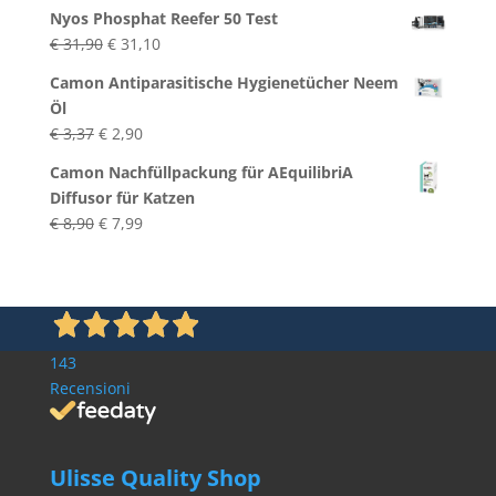
Nyos Phosphat Reefer 50 Test
Ursprünglicher
Aktueller
€
31,90
€
31,10
Preis
Preis
Camon Antiparasitische Hygienetücher Neem
war:
ist:
Öl
€ 31,90
€ 31,10.
Ursprünglicher
Aktueller
€
3,37
€
2,90
Preis
Preis
Camon Nachfüllpackung für AEquilibriA
war:
ist:
Diffusor für Katzen
€ 3,37
€ 2,90.
Ursprünglicher
Aktueller
€
8,90
€
7,99
Preis
Preis
war:
ist:
€ 8,90
€ 7,99.
143
Recensioni
Ulisse Quality Shop