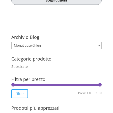
Scegli opzioni
bis
Dieses
€ 9,10
Produkt
weist
mehrere
Varianten
auf.
Archivio Blog
Die
Archivio
Optionen
Blog
können
Categorie prodotto
auf
der
Substrate
Produktseite
gewählt
Filtra per prezzo
werden
Min.
Max.
Preis:
€ 0
—
€ 10
Filter
Preis
Preis
Prodotti più apprezzati