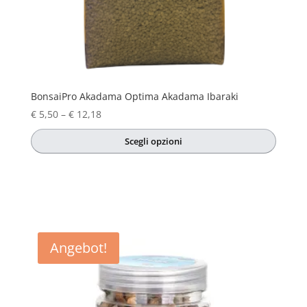
BonsaiPro Akadama Optima Akadama Ibaraki
Preisspanne:
€
5,50
–
€
12,18
€ 5,50
Scegli opzioni
bis
Dieses
€ 12,18
Produkt
weist
mehrere
Varianten
auf.
Angebot!
Die
Optionen
können
auf