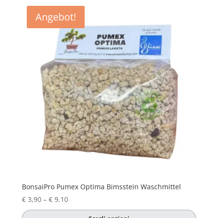
Angebot!
BonsaiPro Pumex Optima Bimsstein Waschmittel
Preisspanne:
€
3,90
–
€
9,10
€ 3,90