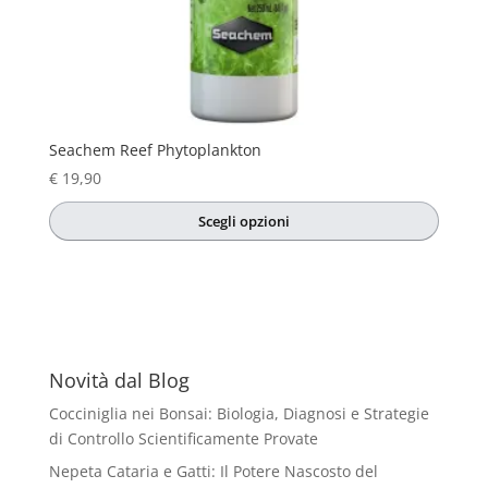
Seachem Reef Phytoplankton
€
19,90
Scegli opzioni
Questo
prodotto
ha
più
varianti.
Le
Novità dal Blog
opzioni
Cocciniglia nei Bonsai: Biologia, Diagnosi e Strategie
possono
di Controllo Scientificamente Provate
essere
Nepeta Cataria e Gatti: Il Potere Nascosto del
scelte