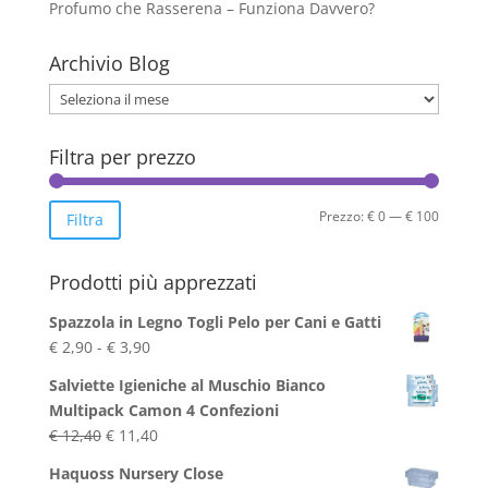
Profumo che Rasserena – Funziona Davvero?
nella
pagina
Archivio Blog
del
prodotto
Archivio
Blog
Filtra per prezzo
Prezzo
Prezzo
Prezzo:
€ 0
—
€ 100
Filtra
Min
Max
Prodotti più apprezzati
Spazzola in Legno Togli Pelo per Cani e Gatti
Fascia
€
2,90
-
€
3,90
di
Salviette Igieniche al Muschio Bianco
prezzo:
Multipack Camon 4 Confezioni
da
Il
Il
€
12,40
€
11,40
€ 2,90
prezzo
prezzo
a
Haquoss Nursery Close
originale
attuale