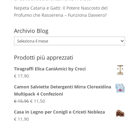
Nepeta Cataria e Gatti: Il Potere Nascosto del
Profumo che Rasserena – Funziona Davvero?
Archivio Blog
Archivio
Blog
Prodotti più apprezzati
Tiragraffi Elica CaniAmici by Croci
€
17,90
Camon Salviette Detergenti Mirra Clorexidina
Multipack 4 Confezioni
Il
Il
€
15,96
€
11,50
prezzo
prezzo
Casa in Legno per Conigli e Criceti Nobleza
originale
attuale
€
11,90
era:
è:
€ 15,96.
€ 11,50.