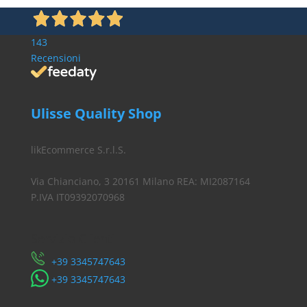
143
Recensioni
Ulisse Quality Shop
likEcommerce S.r.l.S.
Via Chianciano, 3 20161 Milano REA: MI2087164
P.IVA IT09392070968
Servizio Clienti
​+39 3345747643
​+39 3345747643