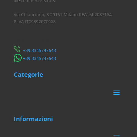
likEcommerce S.r.l.S.
Via Chianciano, 3 20161 Milano REA: MI2087164
P.IVA IT09392070968
Servizio Clienti
​+39 3345747643
​+39 3345747643
Categorie
Informazioni