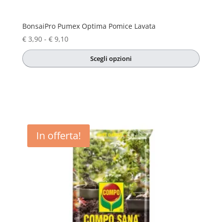
BonsaiPro Pumex Optima Pomice Lavata
Fascia
€
3,90
-
€
9,10
di
Scegli opzioni
prezzo:
Questo
da
prodotto
€ 3,90
ha
a
più
€ 9,10
varianti.
Le
In offerta!
opzioni
possono
essere
scelte
nella
pagina
del
prodotto