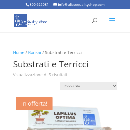
800 625081
info@ulissequalityshop.com
Home
/
Bonsai
/ Substrati e Terricci
Substrati e Terricci
Popolarità
Visualizzazione di 5 risultati
In offerta!