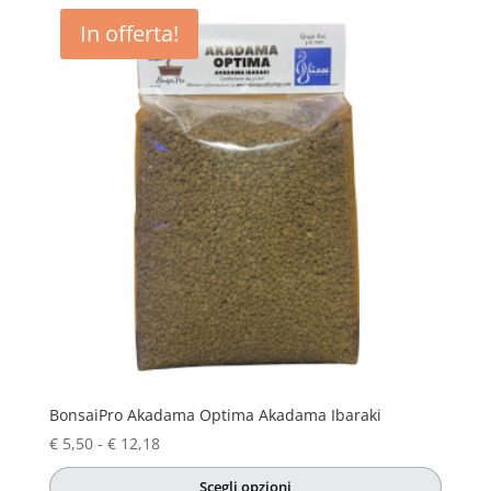
Le
In offerta!
opzioni
possono
essere
scelte
nella
pagina
del
prodotto
BonsaiPro Akadama Optima Akadama Ibaraki
Fascia
€
5,50
-
€
12,18
di
Scegli opzioni