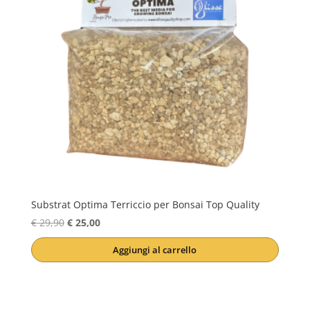
Substrat Optima Terriccio per Bonsai Top Quality
Il
Il
€
29,90
€
25,00
prezzo
prezzo
Aggiungi al carrello
originale
attuale
era:
è:
€ 29,90.
€ 25,00.