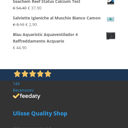
Seachem Reef Status Calcium Test
Il
Il
€
54,40
€
37,90
prezzo
prezzo
Salviette Igieniche al Muschio Bianco Camon
originale
attuale
Il
Il
€
3,10
€
2,90
era:
è:
prezzo
prezzo
€ 54,40.
€ 37,90.
Blau Aquaristic Aquaventilador 4
originale
attuale
Raffreddamento Acquario
era:
è:
€
44,90
€ 3,10.
€ 2,90.
143
Recensioni
Ulisse Quality Shop