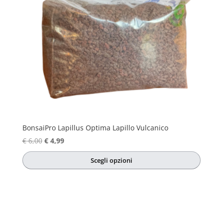
BonsaiPro Lapillus Optima Lapillo Vulcanico
Il
Il
€
6,00
€
4,99
prezzo
prezzo
Scegli opzioni
originale
attuale
Questo
era:
è:
prodotto
€ 6,00.
€ 4,99.
ha
più
varianti.