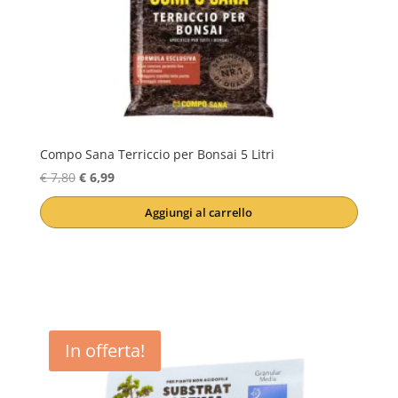
Compo Sana Terriccio per Bonsai 5 Litri
Il
Il
€
7,80
€
6,99
prezzo
prezzo
Aggiungi al carrello
originale
attuale
era:
è:
€ 7,80.
€ 6,99.
In offerta!