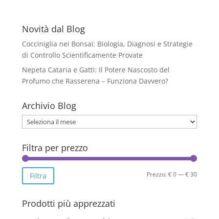
Novità dal Blog
Cocciniglia nei Bonsai: Biologia, Diagnosi e Strategie
di Controllo Scientificamente Provate
Nepeta Cataria e Gatti: Il Potere Nascosto del
Profumo che Rasserena – Funziona Davvero?
Archivio Blog
Archivio
Blog
Filtra per prezzo
Prezzo
Prezzo
Prezzo:
€ 0
—
€ 30
Filtra
Min
Max
Prodotti più apprezzati