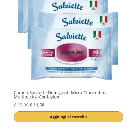
Camon Salviette Detergenti Mirra Clorexidina
Multipack 4 Confezioni
Il
Il
€
15,96
€
11,50
prezzo
prezzo
Aggiungi al carrello
originale
attuale
era:
è:
€ 15,96.
€ 11,50.