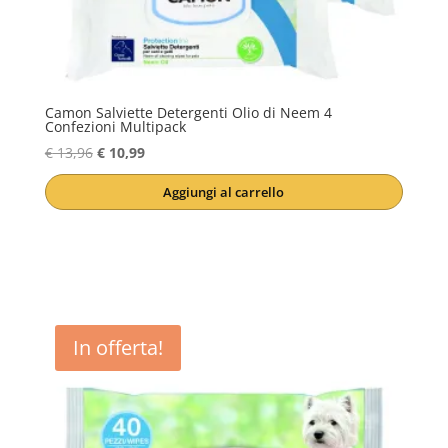
Camon Salviette Detergenti Olio di Neem 4
Confezioni Multipack
Il
Il
€
13,96
€
10,99
prezzo
prezzo
Aggiungi al carrello
originale
attuale
era:
è:
€ 13,96.
€ 10,99.
In offerta!