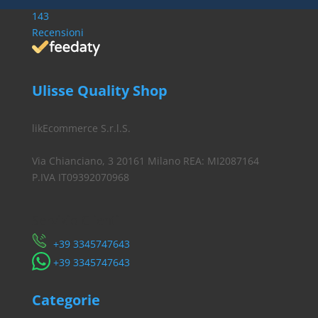
143
Recensioni
Ulisse Quality Shop
likEcommerce S.r.l.S.
Via Chianciano, 3 20161 Milano REA: MI2087164
P.IVA IT09392070968
Servizio Clienti
​+39 3345747643
​+39 3345747643
Categorie