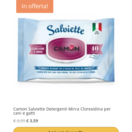
In offerta!
Camon Salviette Detergenti Mirra Clorexidina per
cani e gatti
Il
Il
€
3,99
€
3,59
prezzo
prezzo