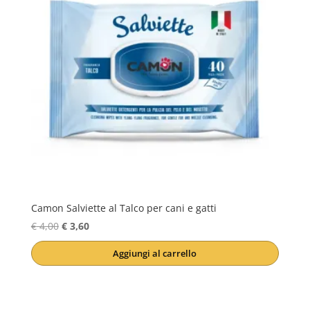
Camon Salviette al Talco per cani e gatti
Il
Il
€
4,00
€
3,60
prezzo
prezzo
Aggiungi al carrello
originale
attuale
era:
è:
€ 4,00.
€ 3,60.