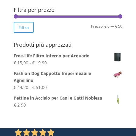
Filtra per prezzo
Prezzo
Prezzo
Prezzo:
€ 0
—
€ 50
Filtra
Min
Max
Prodotti più apprezzati
Free-Life Filtro Interno per Acquario
Fascia
€
15,90
-
€
19,90
di
Fashion Dog Cappotto Impermeabile
prezzo:
Agnellino
da
Fascia
€
44,20
-
€
51,00
€ 15,90
di
a
Pettine in Acciaio per Cani e Gatti Nobleza
prezzo:
€ 19,90
€
2,90
da
€ 44,20
a
€ 51,00