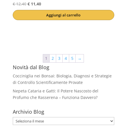
Il
Il
€
12,40
€
11,40
prezzo
prezzo
Aggiungi al carrello
originale
attuale
era:
è:
€ 12,40.
€ 11,40.
1
2
3
4
5
→
Novità dal Blog
Cocciniglia nei Bonsai: Biologia, Diagnosi e Strategie
di Controllo Scientificamente Provate
Nepeta Cataria e Gatti: Il Potere Nascosto del
Profumo che Rasserena – Funziona Davvero?
Archivio Blog
Archivio
Blog