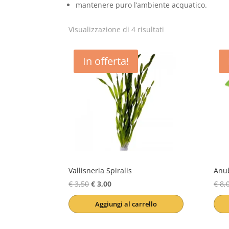
mantenere puro l’ambiente acquatico.
Popolarità
Visualizzazione di 4 risultati
In offerta!
Vallisneria Spiralis
Anub
Il
Il
€
3,50
€
3,00
€
8,
prezzo
prezzo
Aggiungi al carrello
originale
attuale
era:
è: