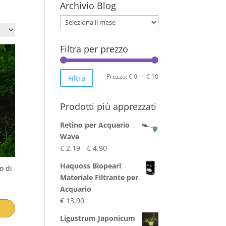
Archivio Blog
Archivio
Blog
Filtra per prezzo
Prezzo
Prezzo
Prezzo:
€ 0
—
€ 10
Filtra
Min
Max
Prodotti più apprezzati
Retino per Acquario
Wave
Fascia
€
2,19
-
€
4,90
di
Haquoss Biopearl
o di
prezzo:
Materiale Filtrante per
da
Acquario
€ 2,19
€
13,90
a
€ 4,90
Ligustrum Japonicum