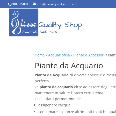
800 625081
info@ulissequalityshop.com
Home
/
Acquariofilia
/
Piante e Accessori
/ Pian
Piante da Acquario
Piante da Acquario
di diverse specie e dimens
perfetto.
Le
piante da acquario
oltre ad essere degli arr
mantenere in salute l’intero ecosistema.
Esse infatti permettono di:
ossigenare l’acqua
consumare sostanze altrimenti tossiche quali