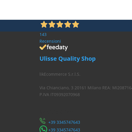
143
Recensioni
Ulisse Quality Shop
likEcommerce S.r.l.S.
Via Chianciano, 3 20161 Milano REA: MI208716
P.IVA IT09392070968
Servizio Clienti
​+39 3345747643
​+39 3345747643