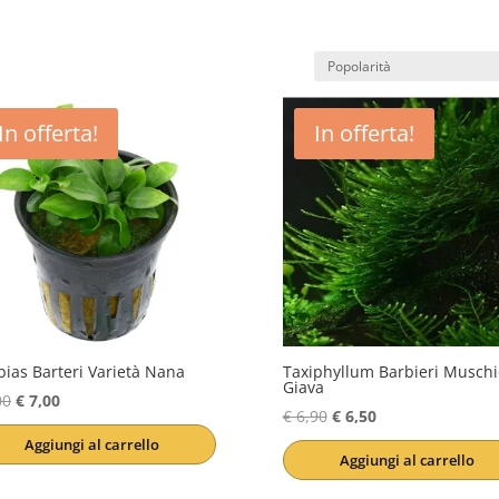
In offerta!
In offerta!
ias Barteri Varietà Nana
Taxiphyllum Barbieri Muschi
Giava
Il
Il
00
€
7,00
Il
Il
€
6,90
€
6,50
prezzo
prezzo
prezzo
prezzo
Aggiungi al carrello
originale
attuale
Aggiungi al carrello
originale
attuale
era:
è:
era:
è: