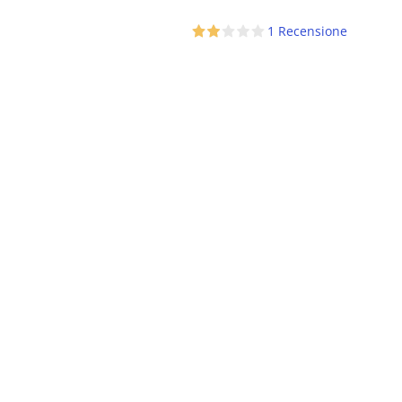
€ 8,00.
€ 7,00.
€ 6,90.
€ 6,50.
1 Recensione