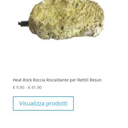
Heat Rock Roccia Riscaldante per Rettili Resun
Fascia
€
9,90
-
€
41,90
di
prezzo:
Visualizza prodotti
da
€ 9,90
a
€ 41,90