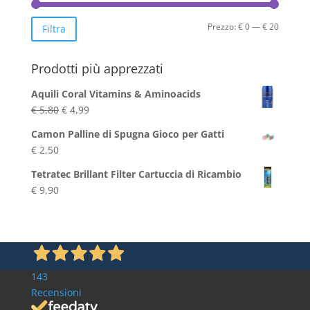
Prezzo
Prezzo
Prezzo:
€ 0
—
€ 20
Filtra
Min
Max
Prodotti più apprezzati
Aquili Coral Vitamins & Aminoacids
Il
Il
€
5,80
€
4,99
prezzo
prezzo
Camon Palline di Spugna Gioco per Gatti
originale
attuale
€
2,50
era:
è:
€ 5,80.
€ 4,99.
Tetratec Brillant Filter Cartuccia di Ricambio
€
9,90
143
Recensioni