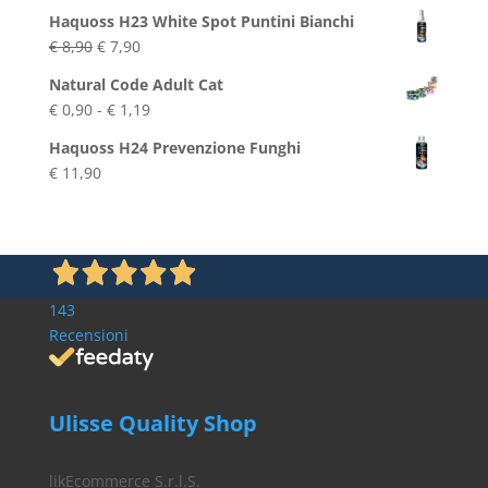
Haquoss H23 White Spot Puntini Bianchi
Il
Il
€
8,90
€
7,90
prezzo
prezzo
Natural Code Adult Cat
originale
attuale
Fascia
€
0,90
-
€
1,19
era:
è:
di
€ 8,90.
€ 7,90.
Haquoss H24 Prevenzione Funghi
prezzo:
€
11,90
da
€ 0,90
a
€ 1,19
143
Recensioni
Ulisse Quality Shop
likEcommerce S.r.l.S.