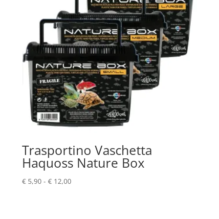
Trasportino Vaschetta
Haquoss Nature Box
Fascia
€
5,90
-
€
12,00
di
prezzo:
da