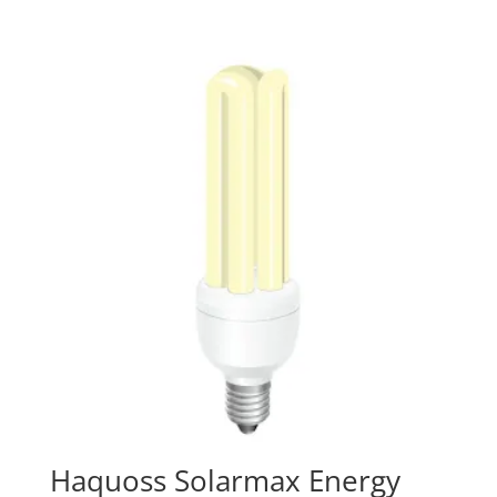
€ 5,90
a
€ 12,00
Haquoss Solarmax Energy