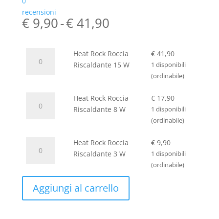
0
recensioni
Fascia
€
9,90
-
€
41,90
di
prezzo:
da
Heat
Heat Rock Roccia
€
41,90
€ 9,90
Rock
Riscaldante 15 W
1 disponibili
a
Roccia
(ordinabile)
€ 41,90
Riscaldante
Heat
15
Heat Rock Roccia
€
17,90
Rock
W
Riscaldante 8 W
1 disponibili
Roccia
quantità
(ordinabile)
Riscaldante
Heat
8
Heat Rock Roccia
€
9,90
Rock
W
Riscaldante 3 W
1 disponibili
Roccia
quantità
(ordinabile)
Riscaldante
Aggiungi al carrello
3
W
quantità