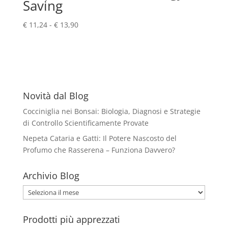
Saving
Fascia
€
11,24
-
€
13,90
di
prezzo:
da
€ 11,24
a
€ 13,90
Novità dal Blog
Cocciniglia nei Bonsai: Biologia, Diagnosi e Strategie
di Controllo Scientificamente Provate
Nepeta Cataria e Gatti: Il Potere Nascosto del
Profumo che Rasserena – Funziona Davvero?
Archivio Blog
Archivio
Blog
Prodotti più apprezzati