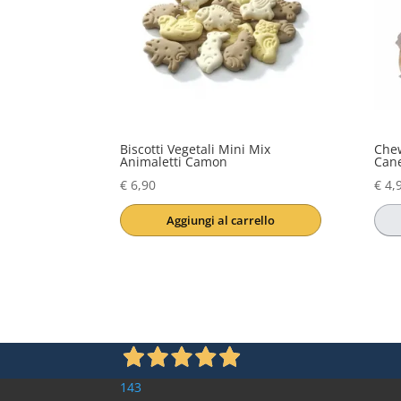
Biscotti Vegetali Mini Mix
Chew
Animaletti Camon
Can
€
6,90
€
4,
Aggiungi al carrello
Que
prod
ha
più
varia
Le
opzi
143
pos