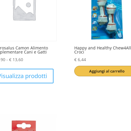
rosalus Camon Alimento
Happy and Healthy Chew4All
lementare Cani e Gatti
Croci
Fascia
,90
-
€
13,60
€
6,44
di
Aggiungi al carrello
prezzo:
Visualizza prodotti
da
€ 11,90
a
€ 13,60