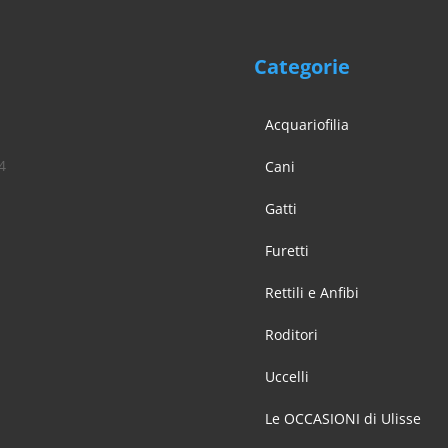
re
te
a
Categorie
na
Acquariofilia
otto
4
Cani
Gatti
Furetti
Rettili e Anfibi
Roditori
Uccelli
Le OCCASIONI di Ulisse