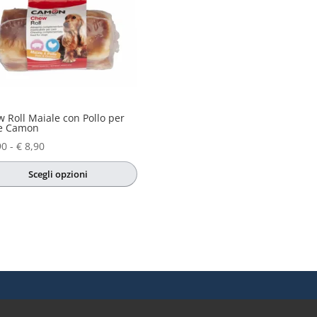
 Roll Maiale con Pollo per
e Camon
Fascia
90
-
€
8,90
di
Scegli opzioni
prezzo:
sto
da
otto
€ 4,90
a
€ 8,90
nti.
oni
sono