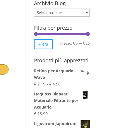
Archivio Blog
Archivio
Blog
Filtra per prezzo
Prezzo
Prezzo
Prezzo:
€ 0
—
€ 20
Filtra
Min
Max
Prodotti più apprezzati
Retino per Acquario
Wave
Fascia
€
2,19
-
€
4,90
di
Haquoss Biopearl
prezzo:
Materiale Filtrante per
da
Acquario
€ 2,19
€
13,90
a
€ 4,90
Ligustrum Japonicum