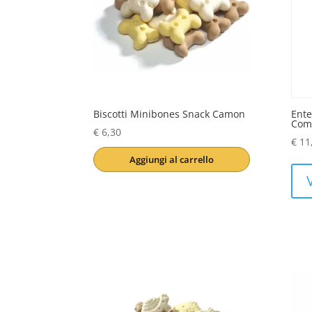
Biscotti Minibones Snack Camon
Ente
Comp
€
6,30
€
11
Aggiungi al carrello