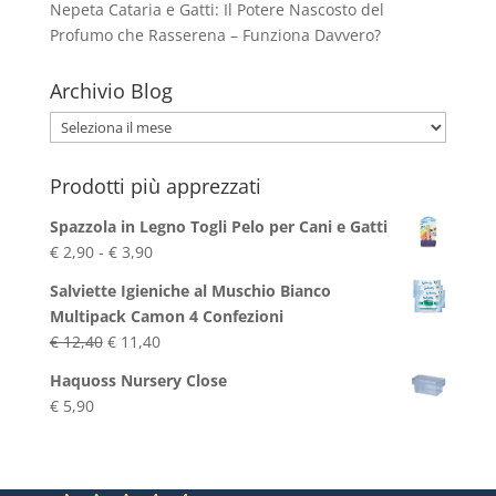
Nepeta Cataria e Gatti: Il Potere Nascosto del
Profumo che Rasserena – Funziona Davvero?
Archivio Blog
Archivio
Blog
Prodotti più apprezzati
Spazzola in Legno Togli Pelo per Cani e Gatti
Fascia
€
2,90
-
€
3,90
di
Salviette Igieniche al Muschio Bianco
prezzo:
Multipack Camon 4 Confezioni
da
Il
Il
€
12,40
€
11,40
€ 2,90
prezzo
prezzo
a
Haquoss Nursery Close
originale
attuale
€ 3,90
€
5,90
era:
è:
€ 12,40.
€ 11,40.