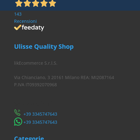
143
Recensioni
Ulisse Quality Shop
likEcommerce S.r.l.S.
Via Chianciano, 3 20161 Milano REA: MI2087164
P.IVA IT09392070968
Servizio Clienti
​+39 3345747643
​+39 3345747643
Categorie