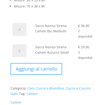
Misure: 65 x 35 x 8h
Misure: 70 x 38 x 8h
Sacco
Sacco Nanna Sirena
€
36,90
Nanna
Camon Blu Medium
2
Sirena
disponibili
Camon
Sacco
Blu
Sacco Nanna Sirena
€
29,90
Nanna
Medium
Camon Azzurro Small
2
Sirena
quantità
disponibili
Camon
Aggiungi al carrello
Azzurro
Small
quantità
Categorie:
Cani
,
Cucce e Brandine
,
Cucce e Cuscini
,
Gatti
Tag:
Camon
Camon