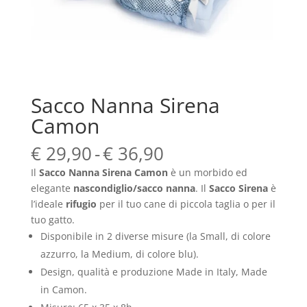
Sacco Nanna Sirena
Camon
Fascia
€
29,90
-
€
36,90
di
Il
Sacco Nanna Sirena Camon
è un morbido ed
prezzo:
elegante
nascondiglio/sacco nanna
. Il
Sacco Sirena
è
da
l’ideale
rifugio
per il tuo cane di piccola taglia o per il
€ 29,90
tuo gatto.
a
Disponibile in 2 diverse misure (la Small, di colore
€ 36,90
azzurro, la Medium, di colore blu).
Design, qualità e produzione Made in Italy, Made
in Camon.