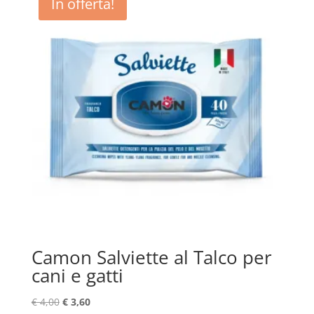
In offerta!
Camon Salviette al Talco per
cani e gatti
Il
Il
€
4,00
€
3,60