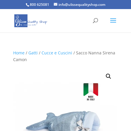
800 625081
info@ulissequalityshop.com
Home
/
Gatti
/
Cucce e Cuscini
/ Sacco Nanna Sirena
Camon