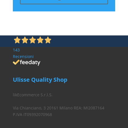
143
Recensioni
Ulisse Quality Shop
likEcommerce S.r.l.S.
Via Chianciano, 3 20161 Milano REA: MI2087164
P.IVA IT09392070968