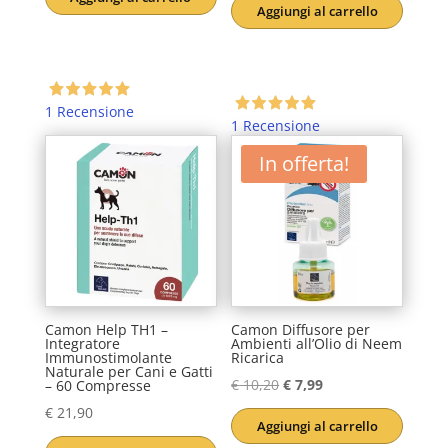
originale
attuale
Aggiungi al carrello
originale
attuale
era:
è:
era:
è:
€ 3,50.
€ 3,00.
€ 21,90.
€ 15,90.
1 Recensione
1 Recensione
In offerta!
Camon Help TH1 –
Camon Diffusore per
Integratore
Ambienti all’Olio di Neem
Immunostimolante
Ricarica
Naturale per Cani e Gatti
Il
Il
€
10,20
€
7,99
– 60 Compresse
prezzo
prezzo
€
21,90
Aggiungi al carrello
originale
attuale