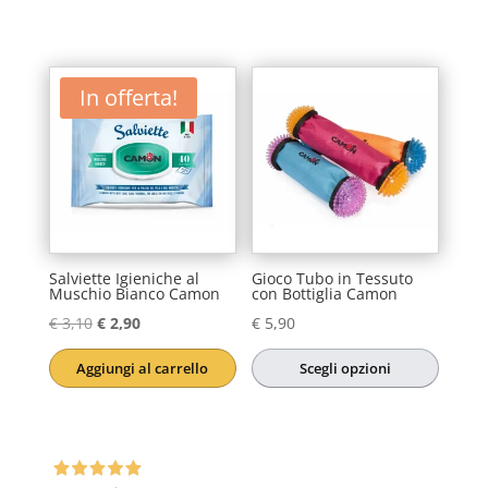
In offerta!
Salviette Igieniche al
Gioco Tubo in Tessuto
Muschio Bianco Camon
con Bottiglia Camon
Il
Il
€
3,10
€
2,90
€
5,90
prezzo
prezzo
Aggiungi al carrello
Scegli opzioni
originale
attuale
Questo
era:
è:
prodotto
€ 3,10.
€ 2,90.
ha
più