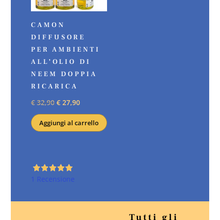
scelte
nella
CAMON
pagina
DIFFUSORE
del
PER AMBIENTI
prodotto
ALL’OLIO DI
NEEM DOPPIA
RICARICA
Il
Il
€
32,90
€
27,90
prezzo
prezzo
Aggiungi al carrello
originale
attuale
era:
è:
€ 32,90.
€ 27,90.
1 Recensione
Tutti gli