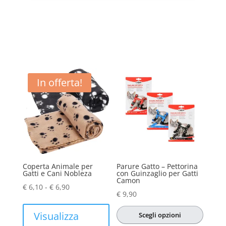
In offerta!
Coperta Animale per
Parure Gatto – Pettorina
Gatti e Cani Nobleza
con Guinzaglio per Gatti
Camon
Fascia
€
6,10
-
€
6,90
€
9,90
di
prezzo:
Visualizza
Scegli opzioni
da