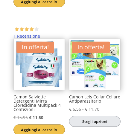
Aggiungi al carrello
era:
è:
€ 10,20.
€ 7,99.
1 Recensione
In offerta!
In offerta!
Camon Salviette
Camon Leis Collar Collare
Detergenti Mirra
Antiparassitario
Clorexidina Multipack 4
Fascia
€
6,56
-
€
11,70
Confezioni
di
Il
Il
€
15,96
€
11,50
Scegli opzioni
prezzo:
prezzo
prezzo
Aggiungi al carrello
Questo
da
originale
attuale