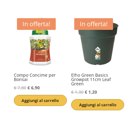
In offerta!
In offerta!
Compo Concime per
Elho Green Basics
Bonsai
Growpot 11cm Leaf
Green
Il
Il
€
7,80
€
6,90
Il
Il
€
1,30
€
1,20
prezzo
prezzo
prezzo
prezzo
Aggiungi al carrello
originale
attuale
Aggiungi al carrello
originale
attuale
era:
è:
era:
è:
€ 7,80.
€ 6,90.
€ 1,30.
€ 1,20.