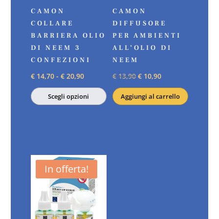
CAMON
CAMON
COLLARE
DIFFUSORE
BARRIERA OLIO
PER AMBIENTI
DI NEEM 3
ALL’OLIO DI
CONFEZIONI
NEEM
Fascia
Il
Il
€
14,70
-
€
20,90
€
13,90
€
10,90
di
prezzo
prezzo
Scegli opzioni
Aggiungi al carrello
prezzo:
originale
attuale
Questo
da
era:
è:
prodotto
€ 14,70
€ 13,90.
€ 10,90.
ha
a
più
€ 20,90
varianti.
In offerta!
Le
opzioni
possono
essere