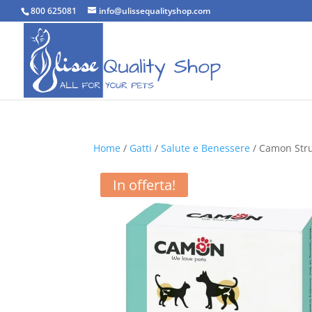
800 625081
info@ulissequalityshop.com
Home
/
Gatti
/
Salute e Benessere
/ Camon Stru
In offerta!