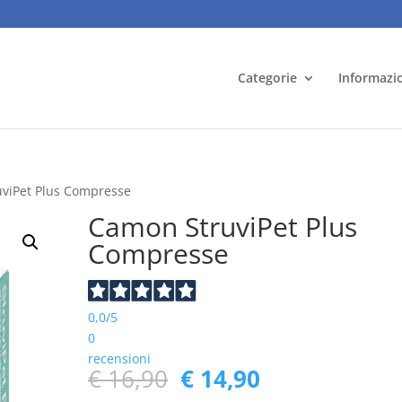
Categorie
Informazi
viPet Plus Compresse
Camon StruviPet Plus
Compresse
0,0
/5
0
recensioni
Il
Il
€
16,90
€
14,90
prezzo
prezzo