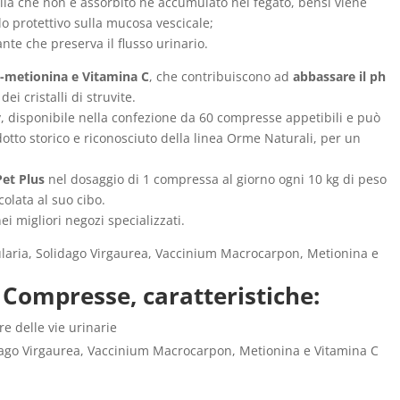
ulla che non è assorbito né accumulato nel fegato, bensì viene
lo protettivo sulla mucosa vescicale;
nte che preserva il flusso urinario.
l-metionina e Vitamina C
, che contribuiscono ad
abbassare il ph
ei cristalli di struvite.
, disponibile nella confezione da 60 compresse appetibili e può
otto storico e riconosciuto della linea Orme Naturali, per un
Pet Plus
nel dosaggio di 1 compressa al giorno ogni 10 kg di peso
olata al suo cibo.
i migliori negozi specializzati.
laria, Solidago Virgaurea, Vaccinium Macrocarpon, Metionina e
Compresse, caratteristiche:
e delle vie urinarie
dago Virgaurea, Vaccinium Macrocarpon, Metionina e Vitamina C