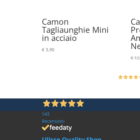
Camon
Ca
Tagliaunghie Mini
Pr
in acciaio
Am
N
€
3,90
€
12
143
Recensioni
Ulisse Quality Shop