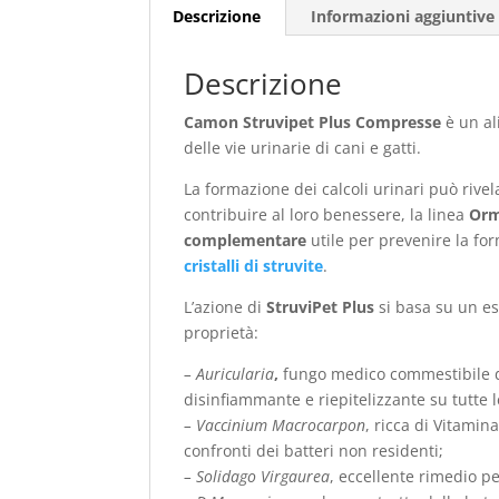
Descrizione
Informazioni aggiuntive
Descrizione
Camon Struvipet Plus Compresse
è un a
delle vie urinarie di cani e gatti.
La formazione dei calcoli urinari può rivel
contribuire al loro benessere, la linea
Orm
complementare
utile per prevenire la fo
cristalli di struvite
.
L’azione di
StruviPet Plus
si basa su un esc
proprietà:
– Auricularia
,
fungo medico commestibile de
disinfiammante e riepitelizzante su tutte 
– Vaccinium Macrocarpon
, ricca di Vitamin
confronti dei batteri non residenti;
– Solidago Virgaurea
, eccellente rimedio p