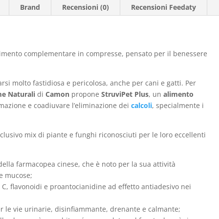
Brand
Recensioni (0)
Recensioni Feedaty
limento complementare in compresse, pensato per il benessere
arsi molto fastidiosa e pericolosa, anche per cani e gatti. Per
e Naturali
di
Camon
propone
StruviPet Plus
, un
alimento
rmazione e coadiuvare l’eliminazione dei
calcoli
, specialmente i
lusivo mix di piante e funghi riconosciuti per le loro eccellenti
lla farmacopea cinese, che è noto per la sua attività
le mucose;
a C, flavonoidi e proantocianidine ad effetto antiadesivo nei
er le vie urinarie, disinfiammante, drenante e calmante;