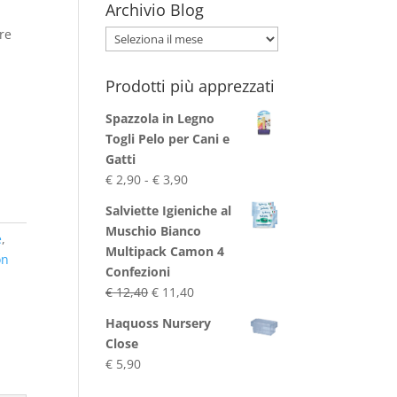
Archivio Blog
re
Archivio
Blog
Prodotti più apprezzati
Spazzola in Legno
Togli Pelo per Cani e
Gatti
Fascia
€
2,90
-
€
3,90
di
Salviette Igieniche al
prezzo:
Muschio Bianco
e
,
da
Multipack Camon 4
on
€ 2,90
Confezioni
a
Il
Il
€
12,40
€
11,40
€ 3,90
prezzo
prezzo
Haquoss Nursery
originale
attuale
Close
era:
è:
€
5,90
€ 12,40.
€ 11,40.