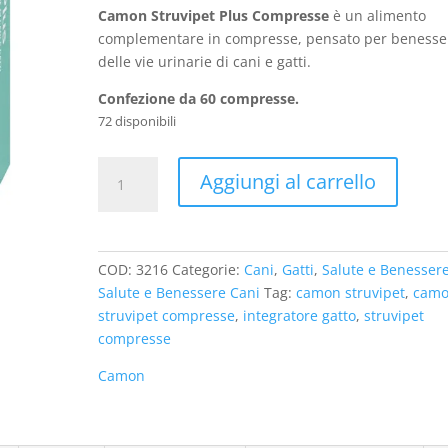
originale
attuale
Camon Struvipet Plus Compresse
è un alimento
era:
è:
complementare in compresse, pensato per benesse
€ 16,90.
€ 14,90.
delle vie urinarie di cani e gatti.
Confezione da 60 compresse.
72 disponibili
Camon
Aggiungi al carrello
StruviPet
Plus
Compresse
quantità
COD:
3216
Categorie:
Cani
,
Gatti
,
Salute e Benesser
Salute e Benessere Cani
Tag:
camon struvipet
,
cam
struvipet compresse
,
integratore gatto
,
struvipet
compresse
Camon