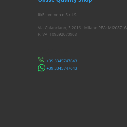
likEcommerce S.r.l.S.
Via Chianciano, 3 20161 Milano REA: MI208716
P.IVA IT09392070968
Servizio Clienti
​+39 3345747643
​+39 3345747643