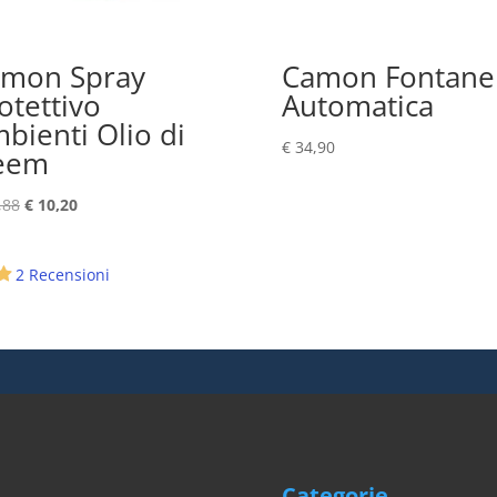
mon Spray
Camon Fontanel
otettivo
Automatica
bienti Olio di
€
34,90
eem
Il
Il
,88
€
10,20
prezzo
prezzo
originale
attuale
2 Recensioni
era:
è:
€ 12,88.
€ 10,20.
Categorie