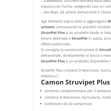
– D-Mannosio
, zucchero estratto dalla bet
espulso con l’urina, svolgendo così un ruo
– Zea Mays
, ad azione demulcente e rilassa
Agli elementi sopra citati si aggiungono
D
urinario
contrastando le possibili recidive d
StruviPet Plus
è un prodotto Made in Italy
essere abbinato a
StruviPet
in pasta, prod
effetto potenziato.
Si consiglia la somministrazione di
Struvi
dell’animale, direttamente in bocca o mesc
StruviPet Plus
è un prodotto disponibile ne
StruviPet Plus
contiene D-Mannosio, Auricu
Vitamina C.
Camon Struvipet Plus 
alimento complementare per il benesser
contiene D-Mannosio, Auricularia, Soli
confezione da 60 compresse