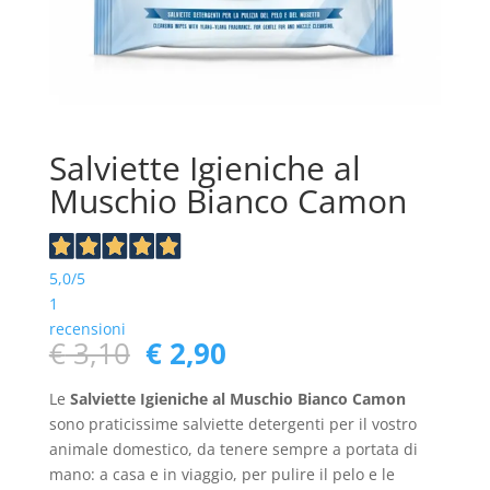
Salviette Igieniche al
Muschio Bianco Camon
5,0
/5
1
recensioni
Il
Il
€
3,10
€
2,90
prezzo
prezzo
originale
attuale
Le
Salviette Igieniche al Muschio Bianco Camon
era:
è:
sono praticissime salviette detergenti per il vostro
€ 3,10.
€ 2,90.
animale domestico, da tenere sempre a portata di
mano: a casa e in viaggio, per pulire il pelo e le