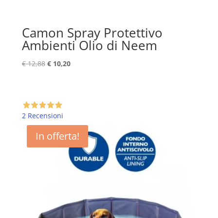
Camon Spray Protettivo
Ambienti Olio di Neem
Il
Il
€
12,88
€
10,20
prezzo
prezzo
originale
attuale
era:
è:
€ 12,88.
€ 10,20.
2 Recensioni
In offerta!