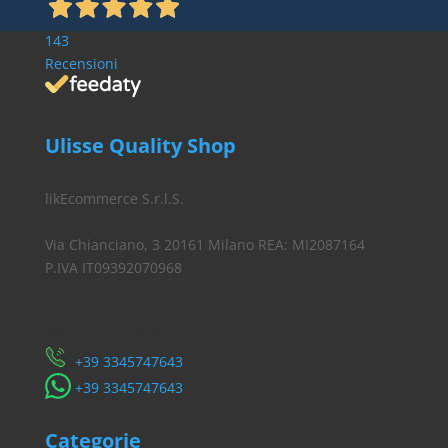
143
Recensioni
Ulisse Quality Shop
likEcommerce S.r.l.S.
Via Chianciano, 3 20161 Milano REA: MI2087164
P.IVA IT09392070968
Servizio Clienti
​+39 3345747643
​+39 3345747643
Categorie