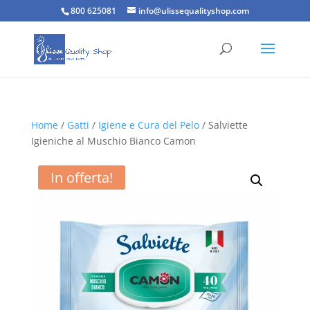
800 625081
info@ulissequalityshop.com
Home
/
Gatti
/
Igiene e Cura del Pelo
/ Salviette
Igieniche al Muschio Bianco Camon
In offerta!