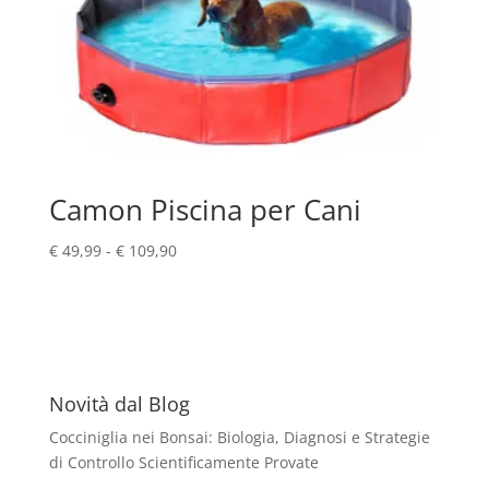
Camon Piscina per Cani
Fascia
€
49,99
-
€
109,90
di
prezzo:
da
€ 49,99
a
€ 109,90
Novità dal Blog
Cocciniglia nei Bonsai: Biologia, Diagnosi e Strategie
di Controllo Scientificamente Provate