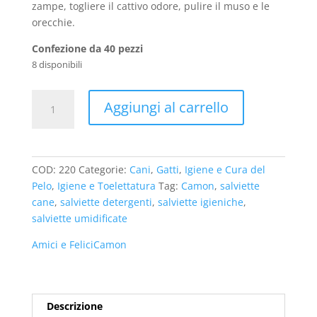
zampe, togliere il cattivo odore, pulire il muso e le
orecchie.
Confezione da 40 pezzi
8 disponibili
Salviette
Aggiungi al carrello
Igieniche
al
Muschio
Bianco
COD:
220
Categorie:
Cani
,
Gatti
,
Igiene e Cura del
Camon
Pelo
,
Igiene e Toelettatura
Tag:
Camon
,
salviette
quantità
cane
,
salviette detergenti
,
salviette igieniche
,
salviette umidificate
Amici e Felici
Camon
Descrizione