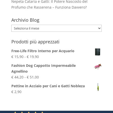
Nepeta Cataria e Gatti: Il Potere Nascosto del
Profumo che Rasserena – Funziona Davvero?
Archivio Blog
Archivio
Blog
Prodotti più apprezzati
Free-Life Filtro Interno per Acquario
Fascia
€
15,90
-
€
19,90
di
Fashion Dog Cappotto Impermeabile
prezzo:
Agnellino
da
Fascia
€
44,20
-
€
51,00
€ 15,90
di
a
Pettine in Acciaio per Cani e Gatti Nobleza
prezzo:
€ 19,90
€
2,90
da
€ 44,20
a
€ 51,00