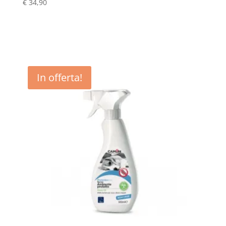
€
34,90
In offerta!