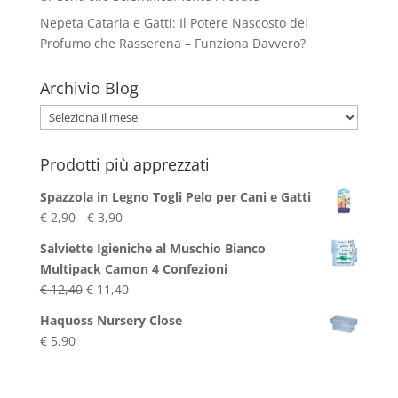
Nepeta Cataria e Gatti: Il Potere Nascosto del
Profumo che Rasserena – Funziona Davvero?
Archivio Blog
Archivio
Blog
Prodotti più apprezzati
Spazzola in Legno Togli Pelo per Cani e Gatti
Fascia
€
2,90
-
€
3,90
di
Salviette Igieniche al Muschio Bianco
prezzo:
Multipack Camon 4 Confezioni
da
Il
Il
€
12,40
€
11,40
€ 2,90
prezzo
prezzo
a
Haquoss Nursery Close
originale
attuale
€ 3,90
€
5,90
era:
è:
€ 12,40.
€ 11,40.