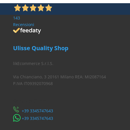
143
Recensioni
Ulisse Quality Shop
likEcommerce S.r.l.S.
Via Chianciano, 3 20161 Milano REA: MI2087164
P.IVA IT09392070968
Servizio Clienti
​+39 3345747643
​+39 3345747643