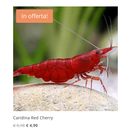
In offerta!
Caridina Red Cherry
Il
Il
€
5,98
€
4,90