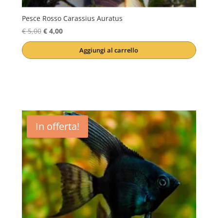
Pesce Rosso Carassius Auratus
Il
Il
€
5,00
€
4,00
prezzo
prezzo
Aggiungi al carrello
originale
attuale
era:
è:
€ 5,00.
€ 4,00.
In offerta!