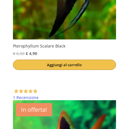
Pterophyllum Scalare Black
Il
Il
€
6,50
€
4,90
prezzo
prezzo
Aggiungi al carrello
originale
attuale
era:
è:
€ 6,50.
€ 4,90.
1 Recensione
In offerta!