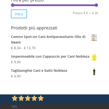
Prezzo
Prezzo
Prezzo:
€ 0
—
€ 20
Filtra
Min
Max
Prodotti più apprezzati
Camon Spot-on Cani Antiparassitario Olio di
Neem
Fascia
€
8,34
-
€
12,70
di
Impermeabile con Cappuccio per Cani Nobleza
prezzo:
€
9,90
da
€ 8,34
Tagliaunghie Cani e Gatti Nobleza
a
€
4,90
€ 12,70
143