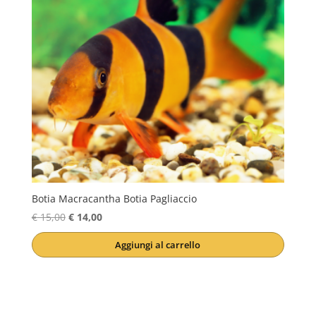
Botia Macracantha Botia Pagliaccio
Il
Il
€
15,00
€
14,00
prezzo
prezzo
Aggiungi al carrello
originale
attuale
era:
è:
€ 15,00.
€ 14,00.