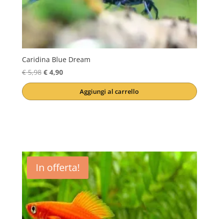
Caridina Blue Dream
Il
Il
€
5,98
€
4,90
prezzo
prezzo
Aggiungi al carrello
originale
attuale
era:
è:
€ 5,98.
€ 4,90.
In offerta!