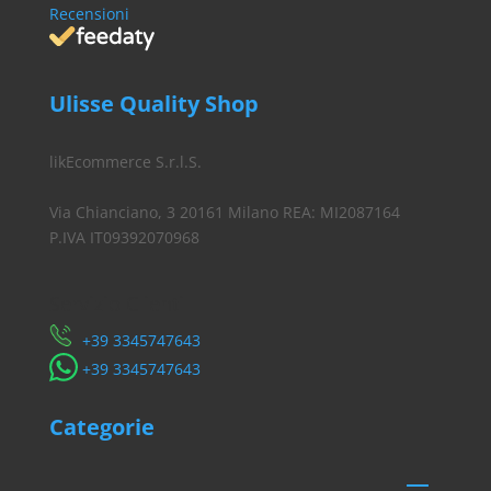
Recensioni
Ulisse Quality Shop
likEcommerce S.r.l.S.
Via Chianciano, 3 20161 Milano REA: MI2087164
P.IVA IT09392070968
Servizio Clienti
​+39 3345747643
​+39 3345747643
Categorie