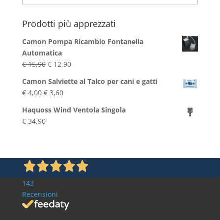
Blog
Prodotti più apprezzati
Camon Pompa Ricambio Fontanella
Automatica
Il
Il
€
15,90
€
12,90
prezzo
prezzo
Camon Salviette al Talco per cani e gatti
originale
attuale
Il
Il
€
4,00
€
3,60
era:
è:
prezzo
prezzo
€ 15,90.
€ 12,90.
Haquoss Wind Ventola Singola
originale
attuale
€
34,90
era:
è:
€ 4,00.
€ 3,60.
143
Recensioni