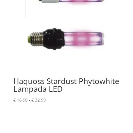
Haquoss Stardust Phytowhite
Lampada LED
Fascia
€
16,90
-
€
32,99
di
prezzo:
da
€ 16,90