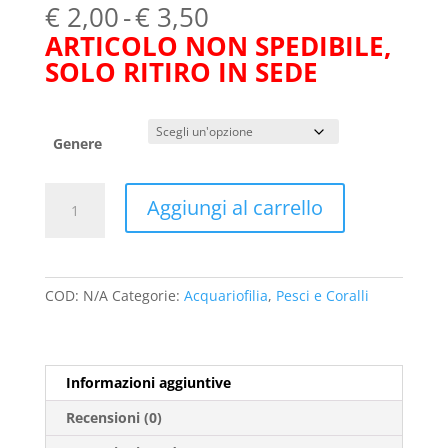
Fascia
€
2,00
-
€
3,50
di
ARTICOLO NON SPEDIBILE,
prezzo:
SOLO RITIRO IN SEDE
da
€ 2,00
a
Genere
€ 3,50
Poecilia
Aggiungi al carrello
Reticulata
Guppy
Lebistes
quantità
COD:
N/A
Categorie:
Acquariofilia
,
Pesci e Coralli
Informazioni aggiuntive
Recensioni (0)