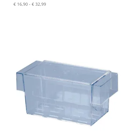
Fascia
€
16,90
-
€
32,99
di
prezzo:
da
€ 16,90
a
€ 32,99