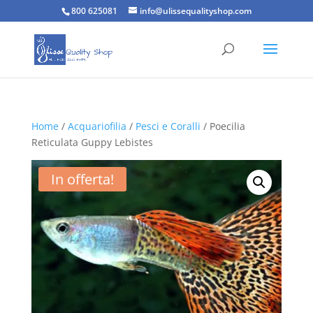
800 625081
info@ulissequalityshop.com
Home
/
Acquariofilia
/
Pesci e Coralli
/ Poecilia
Reticulata Guppy Lebistes
In offerta!