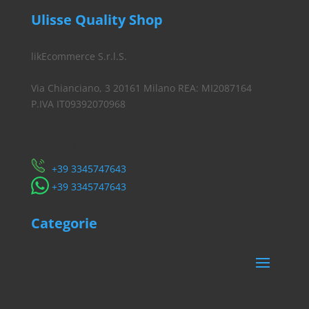
Ulisse Quality Shop
likEcommerce S.r.l.S.
Via Chianciano, 3 20161 Milano REA: MI2087164
P.IVA IT09392070968
Servizio Clienti
​+39 3345747643
​+39 3345747643
Categorie