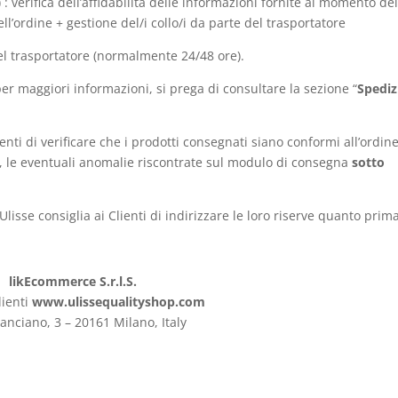
verifica dell’affidabilità delle informazioni fornite al momento de
ll’ordine + gestione del/i collo/i da parte del trasportatore
l trasportatore (normalmente 24/48 ore).
er maggiori informazioni, si prega di consultare la sezione “
Spediz
lienti di verificare che i prodotti consegnati siano conformi all’ordine
ti, le eventuali anomalie riscontrate sul modulo di consegna
sotto
Ulisse consiglia ai Clienti di indirizzare le loro riserve quanto prim
likEcommerce S.r.l.S.
lienti
www.ulissequalityshop.com
ianciano, 3 – 20161 Milano, Italy