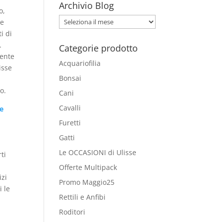
Archivio Blog
o,
Archivio
 e
Blog
i di
.
Categorie prodotto
mente
Acquariofilia
isse
Bonsai
o.
Cani
Cavalli
le
Furetti
Gatti
Le OCCASIONI di Ulisse
ti
Offerte Multipack
izi
Promo Maggio25
i le
Rettili e Anfibi
Roditori