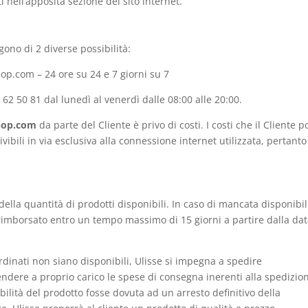
ti nell’apposita sezione del sito internet.
gono di 2 diverse possibilità:
p.com – 24 ore su 24 e 7 giorni su 7
 50 81 dal lunedì al venerdì dalle 08:00 alle 20:00.
hop.com
da parte del Cliente è privo di costi. I costi che il Cliente p
vibili in via esclusiva alla connessione internet utilizzata, pertanto
i della quantità di prodotti disponibili. In caso di mancata disponibil
 rimborsato entro un tempo massimo di 15 giorni a partire dalla dat
rdinati non siano disponibili, Ulisse si impegna a spedire
ndere a proprio carico le spese di consegna inerenti alla spedizio
ibilità del prodotto fosse dovuta ad un arresto definitivo della