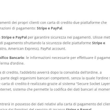
gamenti dei propri clienti con carta di credito due piattaforme che
perazioni di pagamento:
Stripe e
PayPal
.
n
Stripe e PayPal
per garantire sicurezza nei pagamenti. Ulisse met
tà di pagamento sfruttando la sicurezza delle piattaforme
Stripe
e
estro, American Express), PayPal account.
ifico Bancario
: le informazioni necessarie per effettuare il pagam
nferma d’ordine.
di credito, l’addebito avverrà dopo la convalida dell’ordine, a
a parte degli organismi bancari competenti, senza la quale l’ordine 
 carta di credito è realizzato grazie al sistema “Secure Socket Layer
i internet, sistema che permette la codifica dei dati bancari al mome
ntrerà in possesso dei dati relativi alla carta di pagamento del clie
usiva dai fornitori del servizio di incasso
Stripe e Paypal
.