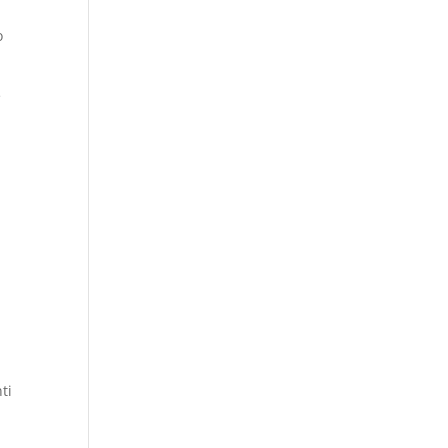
o
e
ti