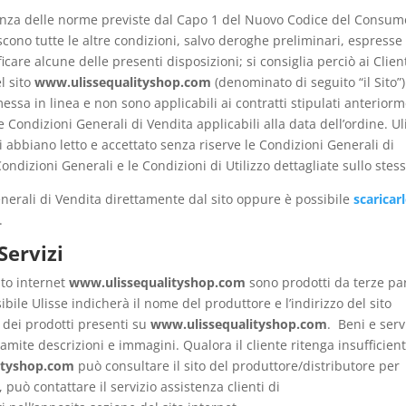
anza delle norme previste dal Capo 1 del Nuovo Codice del Consum
scono tutte le altre condizioni, salvo deroghe preliminari, espresse
ficare alcune delle presenti disposizioni; si consiglia perciò ai Client
l sito
www.ulissequalityshop.com
(denominato di seguito “il Sito”)
messa in linea e non sono applicabili ai contratti stipulati anterior
e Condizioni Generali di Vendita applicabili alla data dell’ordine. Ul
nti abbiano letto e accettato senza riserve le Condizioni Generali di
ondizioni Generali e le Condizioni di Utilizzo dettagliate sullo stess
enerali di Vendita direttamente dal sito oppure è possibile
scaricar
.
Servizi
sito internet
www.ulissequalityshop.com
sono prodotti da terze par
bile Ulisse indicherà il nome del produttore e l’indirizzo del sito
 dei prodotti presenti su
www.ulissequalityshop.com
. Beni e serv
ramite descrizioni e immagini. Qualora il cliente ritenga insufficient
ityshop.com
può consultare il sito del produttore/distributore per
 può contattare il servizio assistenza clienti di