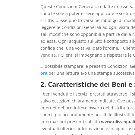
Queste Condizioni Generali, redatte in osserv
sono le sole a poter essere applicate e sostitui
scritte. Ulisse può trovarsi nell’obbligo di modi
leggere le Condizioni Generali ad ogni visita de
Tali modifiche sono opponibili a partire dalla 
ad essa. Ogni acquisto sul Sito è sottoposto all
confida che, una volta validato l’ordine, i Clie
Vendita. I Clienti si impegnano a rispettare le C
E’ possibile stampare le presenti Condizioni G
ora
per una lettura e/o una stampa successiva
2. Caratteristiche dei Beni e 
I beni venduti e i servizi prestati attraverso il 
salvo eccezioni chiaramente indicate. Ove possi
internet del produttore ovvero del distributore
sono il più accuratamente possibile illustrati t
informazioni presenti sul sito
www.ulissequal
eventuali ulteriori informazione e, in ogni caso,