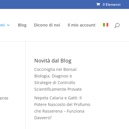
0 Elementi
oni
Blog
Dicono di noi
Il mio account
Novità dal Blog
Cocciniglia nei Bonsai:
Biologia, Diagnosi e
Strategie di Controllo
Scientificamente Provate
Nepeta Cataria e Gatti: Il
mente
Potere Nascosto del Profumo
che Rasserena – Funziona
Davvero?