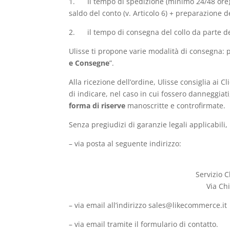
1. Il tempo di spedizione (minimo 24/48 ore) : 
saldo del conto (v. Articolo 6) + preparazione de
2. il tempo di consegna del collo da parte de
Ulisse ti propone varie modalità di consegna: p
e Consegne
”.
Alla ricezione dell’ordine, Ulisse consiglia ai C
di indicare, nel caso in cui fossero danneggia
forma di riserve
manoscritte e controfirmate.
Senza pregiudizi di garanzie legali applicabili, 
– via posta al seguente indirizzo:
Servizio C
Via Ch
– via email all’indirizzo sales@likecommerce.it
– via email tramite il formulario di contatto.