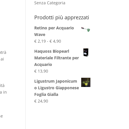
Senza Categoria
Prodotti più apprezzati
Retino per Acquario
Wave
Fascia
€
2,19
-
€
4,90
di
Haquoss Biopearl
otrà
prezzo:
Materiale Filtrante per
 ai
da
Acquario
€ 2,19
€
13,90
a
€ 4,90
Ligustrum Japonicum
ità
o Ligustro Giapponese
a in
Foglia Gialla
€
24,90
ne