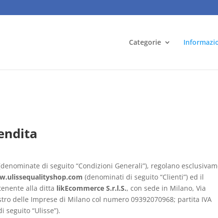
Categorie
Informazi
endita
 (denominate di seguito “Condizioni Generali”), regolano esclusiva
.ulissequalityshop.com
(denominati di seguito “Clienti”) ed il
tenente alla ditta
likEcommerce S.r.l.S.
, con sede in Milano, Via
gistro delle Imprese di Milano col numero 09392070968; partita IVA
 seguito “Ulisse”).