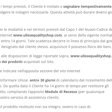
 tempi previsti, il Cliente è invitato a
segnalare tempestivamente
olgere le indagini necessarie. Questa attività può durare diversi gi
on le modalità e nei termini previsti dal Capo 1 del Nuovo Codice d
 internet
www.ulissequalityshop.com
, ai sensi della vigente norma
 entro 14 giorni. Tale scadenza decorre in linea di principio dal gi
 e designato dal cliente stesso, acquisisce il possesso fisico dei beni.
 alle disposizioni di legge riportate sopra,
www.ulissequalityshop
ne dei prodotti
acquistati sul Sito.
 indicate nell’apposita sezione del sito internet
o informare Ulisse,
entro 30 giorni
di calendario dal ricevimento del
. Da quella data il Cliente ha 14 giorni di tempo per restituire gli
iritto, compilando l’apposito
Modulo di Recesso
(per qualunque
nostro servizio di assistenza clienti).
il prodotto restituito non sia integro, ovvero in caso di: