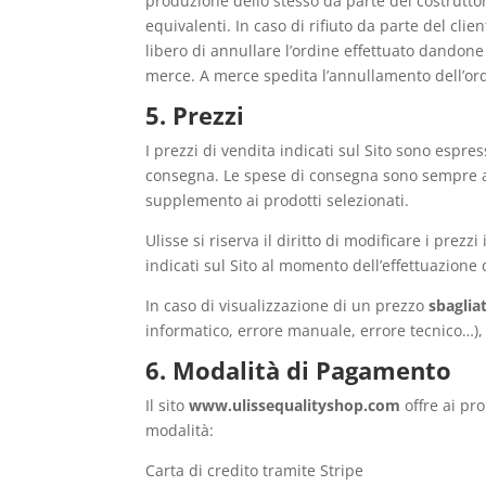
produzione dello stesso da parte del costruttor
equivalenti. In caso di rifiuto da parte del clie
libero di annullare l’ordine effettuato dandon
merce. A merce spedita l’annullamento dell’ord
5. Prezzi
I prezzi di vendita indicati sul Sito sono espre
consegna. Le spese di consegna sono sempre a c
supplemento ai prodotti selezionati.
Ulisse si riserva il diritto di modificare i pre
indicati sul Sito al momento dell’effettuazione 
In caso di visualizzazione di un prezzo
sbaglia
informatico, errore manuale, errore tecnico…), 
6. Modalità di Pagamento
Il sito
www.ulissequalityshop.com
offre ai pro
modalità:
Carta di credito tramite Stripe