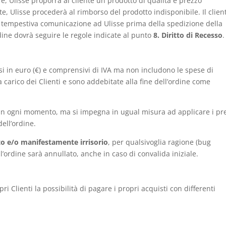
e, Ulisse proporrà al cliente un prodotto di qualità e prezzo
nte, Ulisse procederà al rimborso del prodotto indisponibile. Il clien
e tempestiva comunicazione ad Ulisse prima della spedizione della
ine dovrà seguire le regole indicate al punto
8. Diritto di Recesso
.
ssi in euro (€) e comprensivi di IVA ma non includono le spese di
arico dei Clienti e sono addebitate alla fine dell’ordine come
zzi in ogni momento, ma si impegna in ugual misura ad applicare i pr
dell’ordine.
to e/o manifestamente irrisorio
, per qualsivoglia ragione (bug
l’ordine sarà annullato, anche in caso di convalida iniziale.
pri Clienti la possibilità di pagare i propri acquisti con differenti