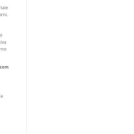
tale
orni.
el
tiva
orno
.com
la