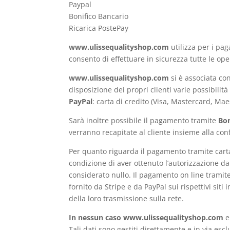
Paypal
Bonifico Bancario
Ricarica PostePay
www.ulissequalityshop.com
utilizza per i pa
consento di effettuare in sicurezza tutte le o
www.ulissequalityshop.com
si è associata co
disposizione dei propri clienti varie possibili
PayPal
: carta di credito (Visa, Mastercard, Ma
Sarà inoltre possibile il pagamento tramite
Bon
verranno recapitate al cliente insieme alla co
Per quanto riguarda il pagamento tramite carta 
condizione di aver ottenuto l’autorizzazione d
considerato nullo. Il pagamento on line tramite
fornito da Stripe e da PayPal sui rispettivi sit
della loro trasmissione sulla rete.
In nessun caso www.ulissequalityshop.com
e
Tali dati sono gestiti direttamente e in via escl