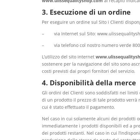
www.ulissequalityshop.com
ai recapiti indica
3. Esecuzione di un ordine
Per eseguire un ordine sul Sito i Clienti dispon
– via Internet sul Sito: www.ulissequalitysho
– via telefono col nostro numero verde 800 62
L’utilizzo del sito internet
www.ulissequalitys
sostenere per la navigazione del sito sono ascri
costi previsti dai propri fornitori del servizio.
4. Disponibilità della merce
Gli ordini dei Clienti sono soddisfatti nei limit
di un prodotto il prezzo di tale prodotto verrà
cui è stato effettuato il pagamento.
Nel caso in cui solamente alcuni dei prodotti o
immediatamente i prodotti disponibili ed a pre
dei prodotti restanti. Nel caso in cui l’indispon