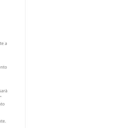
te a
ento
sarà
”
nto
nte.