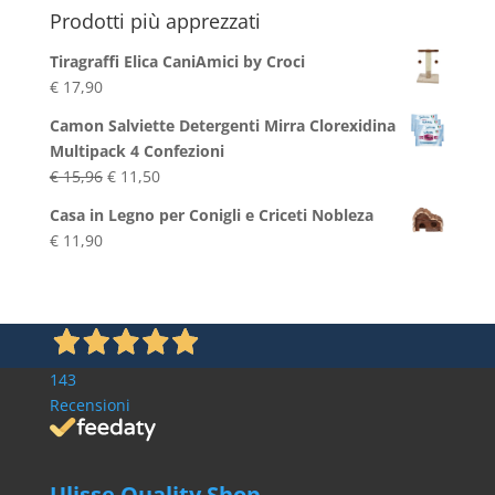
Prodotti più apprezzati
Tiragraffi Elica CaniAmici by Croci
€
17,90
Camon Salviette Detergenti Mirra Clorexidina
Multipack 4 Confezioni
Il
Il
€
15,96
€
11,50
prezzo
prezzo
Casa in Legno per Conigli e Criceti Nobleza
originale
attuale
€
11,90
era:
è:
€ 15,96.
€ 11,50.
143
Recensioni
Ulisse Quality Shop