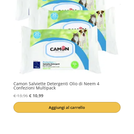
scelte
nella
pagina
del
prodotto
Camon Salviette Detergenti Olio di Neem 4
Confezioni Multipack
Il
Il
€
13,96
€
10,99
prezzo
prezzo
Aggiungi al carrello
originale
attuale
era:
è:
€ 13,96.
€ 10,99.