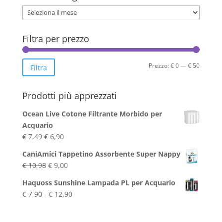
Archivio
Blog
Filtra per prezzo
Prezzo
Prezzo
Prezzo:
€ 0
—
€ 50
Filtra
Min
Max
Prodotti più apprezzati
Ocean Live Cotone Filtrante Morbido per
Acquario
Il
Il
€
7,49
€
6,90
prezzo
prezzo
CaniAmici Tappetino Assorbente Super Nappy
originale
attuale
Il
Il
€
10,98
€
9,00
era:
è:
prezzo
prezzo
€ 7,49.
€ 6,90.
Haquoss Sunshine Lampada PL per Acquario
originale
attuale
Fascia
€
7,90
-
€
12,90
era:
è:
di
€ 10,98.
€ 9,00.
prezzo: