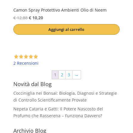
Camon Spray Protettivo Ambienti Olio di Neem
Il
Il
€
12,88
€
10,20
prezzo
prezzo
Aggiungi al carrello
originale
attuale
era:
è:
€ 12,88.
€ 10,20.
2 Recensioni
1
2
3
→
Novità dal Blog
Cocciniglia nei Bonsai: Biologia, Diagnosi e Strategie
di Controllo Scientificamente Provate
Nepeta Cataria e Gatti: Il Potere Nascosto del
Profumo che Rasserena – Funziona Davvero?
Archivio Blog