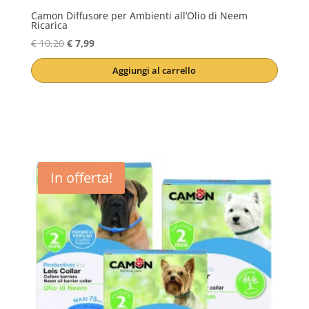
Camon Diffusore per Ambienti all’Olio di Neem
Ricarica
Il
Il
€
10,20
€
7,99
prezzo
prezzo
Aggiungi al carrello
originale
attuale
era:
è:
€ 10,20.
€ 7,99.
In offerta!