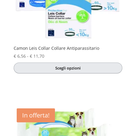
Camon Leis Collar Collare Antiparassitario
Fascia
€
6,56
-
€
11,70
di
Scegli opzioni
prezzo:
Questo
da
prodotto
€ 6,56
ha
a
più
€ 11,70
varianti.
Le
In offerta!
opzioni
possono
essere