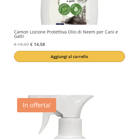
Camon Lozione Protettiva Olio di Neem per Cani e
Gatti
Il
Il
€
18,69
€
14,58
prezzo
prezzo
Aggiungi al carrello
originale
attuale
era:
è:
€ 18,69.
€ 14,58.
In offerta!