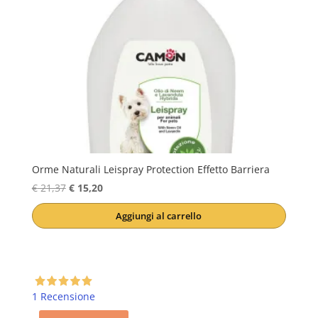
Orme Naturali Leispray Protection Effetto Barriera
Il
Il
€
21,37
€
15,20
prezzo
prezzo
Aggiungi al carrello
originale
attuale
era:
è:
€ 21,37.
€ 15,20.
1 Recensione