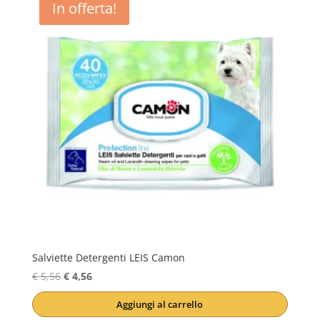
In offerta!
Salviette Detergenti LEIS Camon
Il
Il
€
5,56
€
4,56
prezzo
prezzo
Aggiungi al carrello
originale
attuale