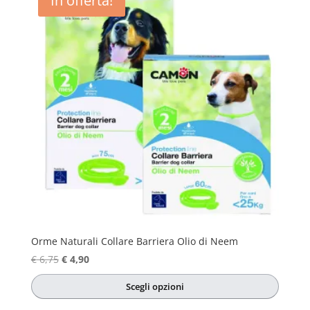
In offerta!
Orme Naturali Collare Barriera Olio di Neem
Il
Il
€
6,75
€
4,90
prezzo
prezzo
Scegli opzioni
originale
attuale
Questo
era:
è: