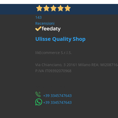
143
Recensioni
Ulisse Quality Shop
likEcommerce S.r.l.S.
Via Chianciano, 3 20161 Milano REA: MI208716
P.IVA IT09392070968
Servizio Clienti
​+39 3345747643
​+39 3345747643