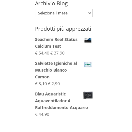
Archivio Blog
Archivio
Blog
Prodotti più apprezzati
Seachem Reef Status
Calcium Test
Il
Il
€
54,40
€
37,90
prezzo
prezzo
Salviette Igieniche al
originale
attuale
Muschio Bianco
era:
è:
Camon
€ 54,40.
€ 37,90.
Il
Il
€
3,10
€
2,90
prezzo
prezzo
Blau Aquaristic
originale
attuale
Aquaventilador 4
era:
è:
Raffreddamento Acquario
€ 3,10.
€ 2,90.
€
44,90