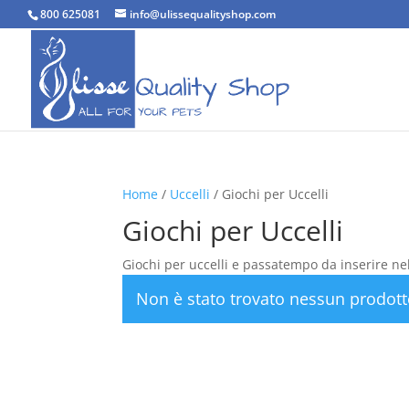
800 625081
info@ulissequalityshop.com
Home
/
Uccelli
/ Giochi per Uccelli
Giochi per Uccelli
Giochi per uccelli e passatempo da inserire nell
Non è stato trovato nessun prodott