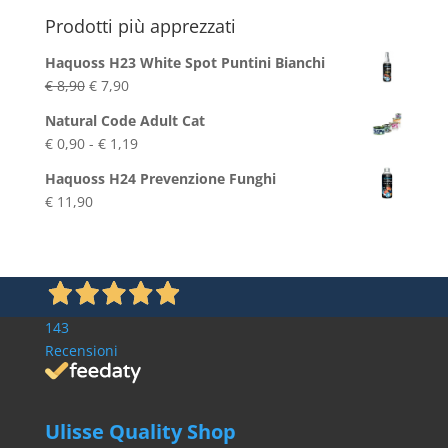
Prodotti più apprezzati
Haquoss H23 White Spot Puntini Bianchi
Il
Il
€
8,90
€
7,90
prezzo
prezzo
Natural Code Adult Cat
originale
attuale
Fascia
€
0,90
-
€
1,19
era:
è:
di
€ 8,90.
€ 7,90.
Haquoss H24 Prevenzione Funghi
prezzo:
€
11,90
da
€ 0,90
a
€ 1,19
143
Recensioni
Ulisse Quality Shop