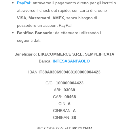
PayPal:
attraverso il pagamento diretto per gli iscritti o
attraverso il check out rapido, con carta di credito
VISA, Mastercard, AMEX,
senza bisogno di
possedere un account PayPal.
Bonifico Bancario:
da effettuare utilizzando i
seguenti dati:
Beneficiario:
LIKECOMMERCE S.R.L. SEMPLIFICATA
Banca:
INTESASANPAOLO
IBAN
IT38A0306909468100000004423
C/C:
100000004423
ABI:
03069
CAB:
09468
CIN:
A
CINBBAN:
A
CINIBAN:
38
BIC CODE (SWIFT):
BCITITMM