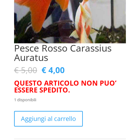
Pesce Rosso Carassius
Auratus
Il
Il
€
5,00
€
4,00
prezzo
prezzo
QUESTO ARTICOLO NON PUO’
originale
attuale
ESSERE SPEDITO.
era:
è:
€ 5,00.
€ 4,00.
1 disponibili
Pesce
Aggiungi al carrello
Rosso
Carassius
Auratus