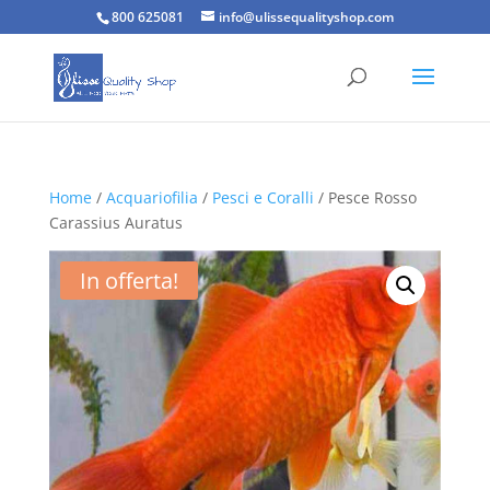
800 625081
info@ulissequalityshop.com
Home
/
Acquariofilia
/
Pesci e Coralli
/ Pesce Rosso
Carassius Auratus
In offerta!