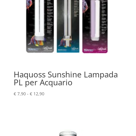
Haquoss Sunshine Lampada
PL per Acquario
Fascia
€
7,90
-
€
12,90
di
prezzo:
da
€ 7,90
a
€ 12,90