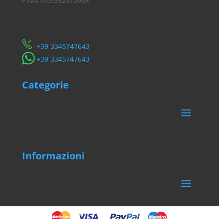
P.IVA IT09392070968
Servizio Clienti
​+39 3345747643
​+39 3345747643
Categorie
Informazioni