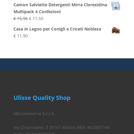
Camon Salviette Detergenti Mirra Clorexidina
Multipack 4 Confezioni
Il
Il
€
15,96
€
11,50
prezzo
prezzo
Casa in Legno per Conigli e Criceti Nobleza
originale
attuale
€
11,90
era:
è:
€ 15,96.
€ 11,50.
Ulisse Quality Shop
likEcommerce S.r.l.S.
Via Chianciano, 3 20161 Milano REA: MI2087164