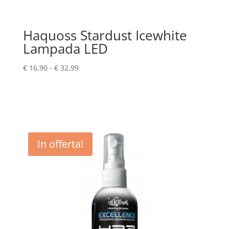
Haquoss Stardust Icewhite
Lampada LED
Fascia
€
16,90
-
€
32,99
di
prezzo:
da
€ 16,90
a
€ 32,99
In offerta!