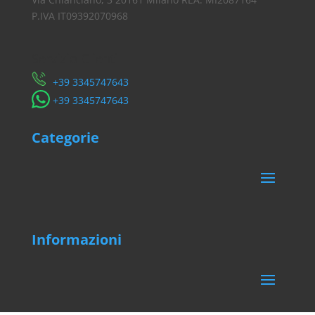
P.IVA IT09392070968
Servizio Clienti
​+39 3345747643
​+39 3345747643
Categorie
Informazioni