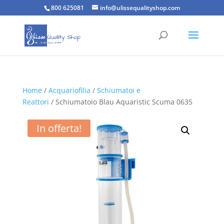
800 625081
info@ulissequalityshop.com
Home
/
Acquariofilia
/
Schiumatoi e
Reattori
/ Schiumatoio Blau Aquaristic Scuma 0635
In offerta!