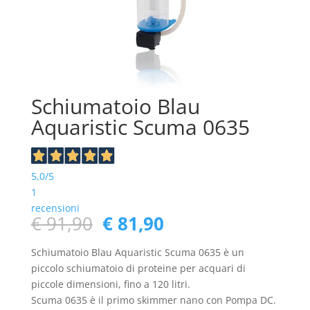
Schiumatoio Blau
Aquaristic Scuma 0635
5,0
/5
1
recensioni
Il
Il
€
91,90
€
81,90
prezzo
prezzo
originale
attuale
Schiumatoio Blau Aquaristic Scuma 0635 è un
era:
è:
piccolo schiumatoio di proteine per acquari di
€ 91,90.
€ 81,90.
piccole dimensioni, fino a 120 litri.
Scuma 0635 è il primo skimmer nano con Pompa DC.