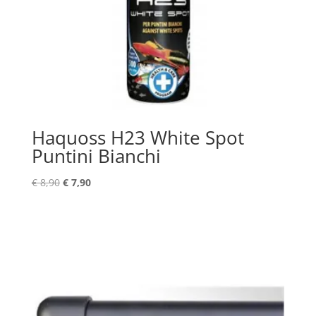
Haquoss H23 White Spot
Puntini Bianchi
Il
Il
€
8,90
€
7,90
prezzo
prezzo
originale
attuale
era:
è:
€ 8,90.
€ 7,90.