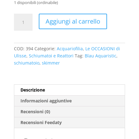
1 disponibili (ordinabile)
Schiumatoio
Aggiungi al carrello
Blau
Aquaristic
Scuma
0635
COD:
394
Categorie:
Acquariofilia
,
Le OCCASIONI di
quantità
Ulisse
,
Schiumatoi e Reattori
Tag:
Blau Aquaristic
,
schiumatoio
,
skimmer
Descrizione
Informazioni aggiuntive
Recensioni (0)
Recensioni Feedaty