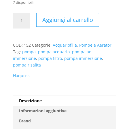
7 disponibili
Haquoss
Aggiungi al carrello
P-
300
Compact
Pompa
COD:
152
Categorie:
Acquariofilia
,
Pompe e Aeratori
ad
Tag:
pompa
,
pompa acquario
,
pompa ad
immersione
immersione
,
pompa filtro
,
pompa immersione
,
quantità
pompa risalita
Haquoss
Descrizione
Informazioni aggiuntive
Brand