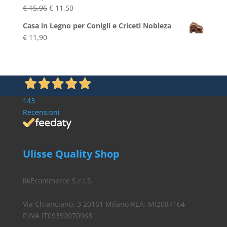
Il
Il
€
15,96
€
11,50
prezzo
prezzo
Casa in Legno per Conigli e Criceti Nobleza
originale
attuale
€
11,90
era:
è:
€ 15,96.
€ 11,50.
143
Recensioni
Ulisse Quality Shop
likEcommerce S.r.l.S.
Via Chianciano, 3 20161 Milano REA: MI2087164
P.IVA IT09392070968