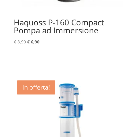
Haquoss P-160 Compact
Pompa ad Immersione
Il
Il
€
8,90
€
6,90
prezzo
prezzo
originale
attuale
era:
è:
€ 8,90.
€ 6,90.
In offerta!