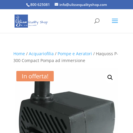
800 625081
info@ulissequalityshop.com
Home
/
Acquariofilia
/
Pompe e Aeratori
/ Haquoss P-
300 Compact Pompa ad immersione
In offerta!