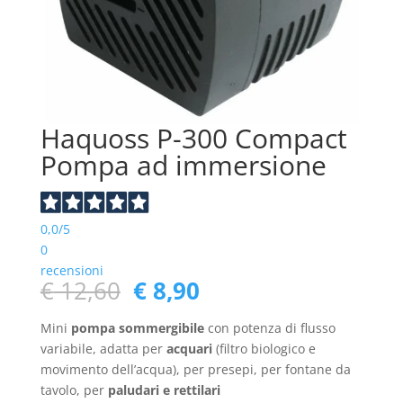
Haquoss P-300 Compact
Pompa ad immersione
0,0
/5
0
recensioni
Il
Il
€
12,60
€
8,90
prezzo
prezzo
originale
attuale
Mini
pompa sommergibile
con potenza di flusso
era:
è:
variabile, adatta per
acquari
(filtro biologico e
€ 12,60.
€ 8,90.
movimento dell’acqua), per presepi, per fontane da
tavolo, per
paludari e rettilari