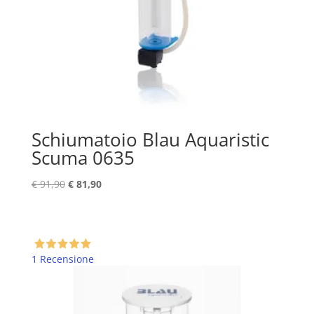
Schiumatoio Blau Aquaristic
Scuma 0635
Il
Il
€
91,90
€
81,90
prezzo
prezzo
originale
attuale
era:
è:
€ 91,90.
€ 81,90.
1 Recensione