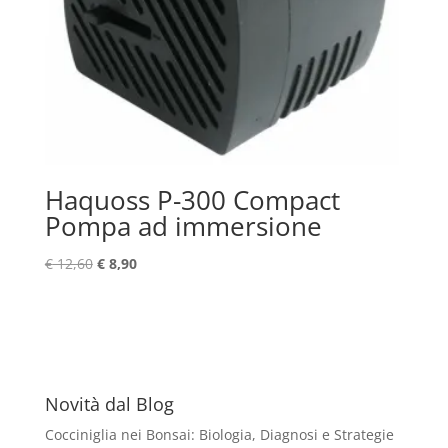
Haquoss P-300 Compact
Pompa ad immersione
Il
Il
€
12,60
€
8,90
prezzo
prezzo
originale
attuale
era:
è:
€ 12,60.
€ 8,90.
Novità dal Blog
Cocciniglia nei Bonsai: Biologia, Diagnosi e Strategie