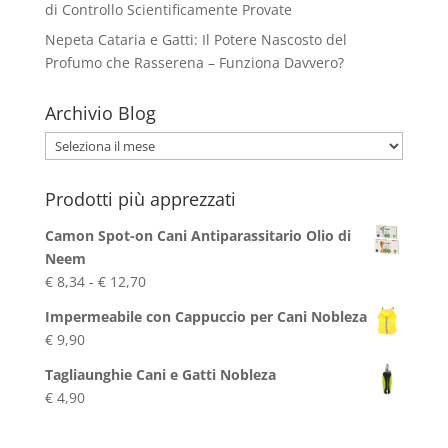
di Controllo Scientificamente Provate
Nepeta Cataria e Gatti: Il Potere Nascosto del
Profumo che Rasserena – Funziona Davvero?
Archivio Blog
Archivio
Blog
Prodotti più apprezzati
Camon Spot-on Cani Antiparassitario Olio di
Neem
Fascia
€
8,34
-
€
12,70
di
Impermeabile con Cappuccio per Cani Nobleza
prezzo:
€
9,90
da
€ 8,34
Tagliaunghie Cani e Gatti Nobleza
a
€
4,90
€ 12,70