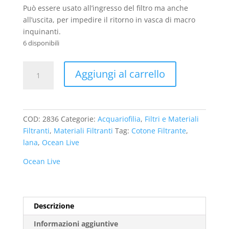
€ 7,49.
€ 6,90.
Può essere usato all’ingresso del filtro ma anche
all’uscita, per impedire il ritorno in vasca di macro
inquinanti.
6 disponibili
Ocean
Aggiungi al carrello
Live
Cotone
Filtrante
Morbido
COD:
2836
Categorie:
Acquariofilia
,
Filtri e Materiali
per
Filtranti
,
Materiali Filtranti
Tag:
Cotone Filtrante
,
Acquario
lana
,
Ocean Live
quantità
Ocean Live
Descrizione
Informazioni aggiuntive