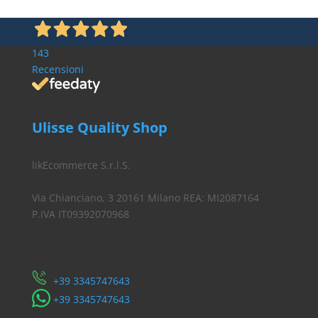
143
Recensioni
Ulisse Quality Shop
likEcommerce S.r.l.S.
Via Chianciano, 3 20161 Milano REA: MI2087164
P.IVA IT09392070968
Servizio Clienti
​+39 3345747643
​+39 3345747643