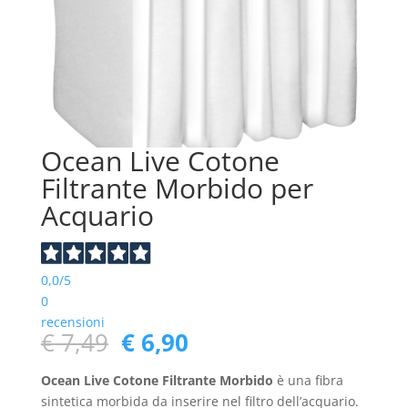
Ocean Live Cotone
Filtrante Morbido per
Acquario
0,0
/5
0
recensioni
Il
Il
€
7,49
€
6,90
prezzo
prezzo
originale
attuale
Ocean Live Cotone Filtrante Morbido
è una fibra
era:
è:
sintetica morbida da inserire nel filtro dell’acquario.