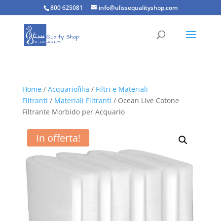
800 625081
info@ulissequalityshop.com
Home
/
Acquariofilia
/
Filtri e Materiali
Filtranti
/
Materiali Filtranti
/ Ocean Live Cotone
Filtrante Morbido per Acquario
In offerta!