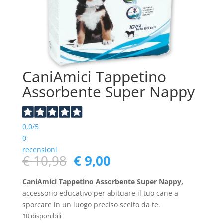
CaniAmici Tappetino
Assorbente Super Nappy
0,0
/5
0
recensioni
Il
Il
€
10,98
€
9,00
prezzo
prezzo
originale
attuale
CaniAmici Tappetino Assorbente Super Nappy,
era:
è:
accessorio educativo per abituare il tuo cane a
€ 10,98.
€ 9,00.
sporcare in un luogo preciso scelto da te.
10 disponibili