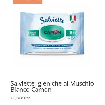
Salviette Igieniche al Muschio
Bianco Camon
Il
Il
€
3,10
€
2,90
prezzo
prezzo