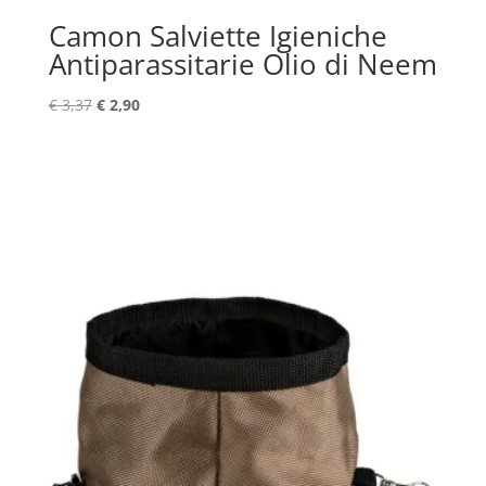
Camon Salviette Igieniche
Antiparassitarie Olio di Neem
Il
Il
€
3,37
€
2,90
prezzo
prezzo
originale
attuale
era:
è:
€ 3,37.
€ 2,90.