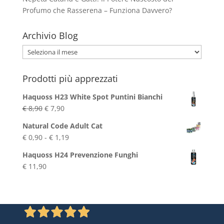
Profumo che Rasserena – Funziona Davvero?
Archivio Blog
Archivio
Blog
Prodotti più apprezzati
Haquoss H23 White Spot Puntini Bianchi
Il
Il
€
8,90
€
7,90
prezzo
prezzo
Natural Code Adult Cat
originale
attuale
Fascia
€
0,90
-
€
1,19
era:
è:
di
€ 8,90.
€ 7,90.
Haquoss H24 Prevenzione Funghi
prezzo:
€
11,90
da
€ 0,90
a
€ 1,19