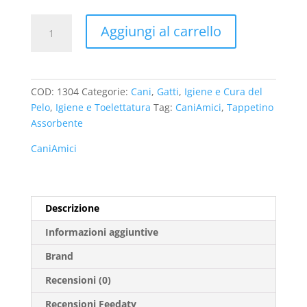
CaniAmici
Aggiungi al carrello
Tappetino
Assorbente
Super
Nappy
COD:
1304
Categorie:
Cani
,
Gatti
,
Igiene e Cura del
quantità
Pelo
,
Igiene e Toelettatura
Tag:
CaniAmici
,
Tappetino
Assorbente
CaniAmici
Descrizione
Informazioni aggiuntive
Brand
Recensioni (0)
Recensioni Feedaty