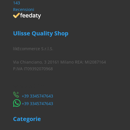
143
Recensioni
Ulisse Quality Shop
likEcommerce S.r.l.S.
Via Chianciano, 3 20161 Milano REA: MI2087164
P.IVA IT09392070968
Servizio Clienti
​+39 3345747643
​+39 3345747643
Categorie