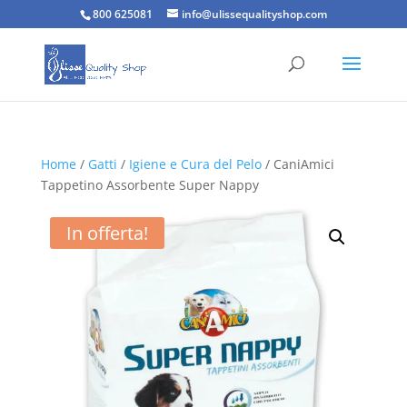
800 625081
info@ulissequalityshop.com
Home
/
Gatti
/
Igiene e Cura del Pelo
/ CaniAmici
Tappetino Assorbente Super Nappy
In offerta!