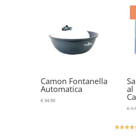
Camon Fontanella
Sa
Automatica
al
C
€
34,90
€
3,