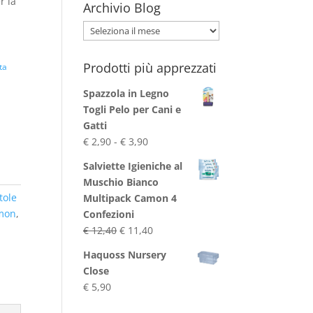
r la
Archivio Blog
Archivio
Blog
Prodotti più apprezzati
ta
Spazzola in Legno
Togli Pelo per Cani e
Gatti
Fascia
€
2,90
-
€
3,90
di
Salviette Igieniche al
prezzo:
Muschio Bianco
da
tole
Multipack Camon 4
€ 2,90
mon
,
Confezioni
a
Il
Il
€
12,40
€
11,40
€ 3,90
prezzo
prezzo
Haquoss Nursery
originale
attuale
Close
era:
è:
€
5,90
€ 12,40.
€ 11,40.