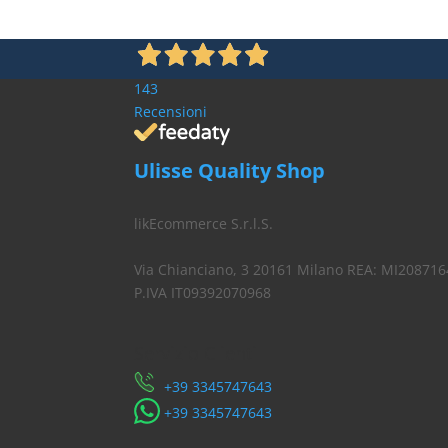
143
Recensioni
Ulisse Quality Shop
likEcommerce S.r.l.S.
Via Chianciano, 3 20161 Milano REA: MI208716
P.IVA IT09392070968
Servizio Clienti
​+39 3345747643
​+39 3345747643