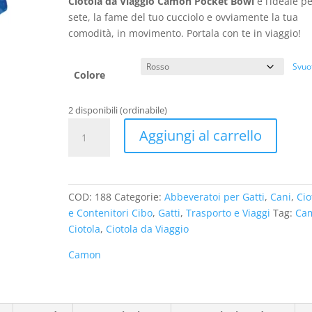
Ciotola da Viaggio Camon Pocket Bowl
è l’ideale pe
sete, la fame del tuo cucciolo e ovviamente la tua
comodità, in movimento. Portala con te in viaggio!
Svuo
Colore
2 disponibili (ordinabile)
Ciotola
Aggiungi al carrello
da
Viaggio
Camon
Pocket
COD:
188
Categorie:
Abbeveratoi per Gatti
,
Cani
,
Cio
Bowl
e Contenitori Cibo
,
Gatti
,
Trasporto e Viaggi
Tag:
Ca
quantità
Ciotola
,
Ciotola da Viaggio
Camon