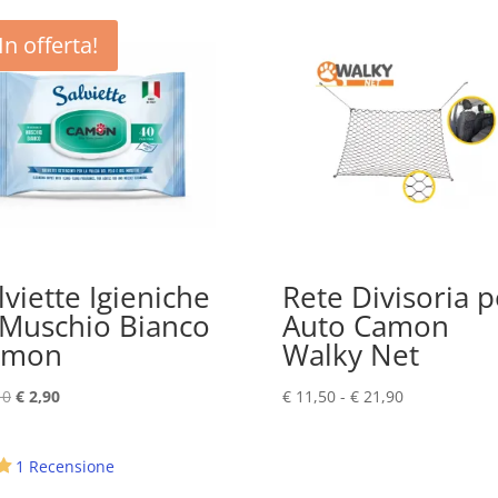
In offerta!
lviette Igieniche
Rete Divisoria p
 Muschio Bianco
Auto Camon
amon
Walky Net
Il
Il
Fascia
10
€
2,90
€
11,50
-
€
21,90
prezzo
prezzo
di
originale
attuale
prezzo:
1 Recensione
era:
è:
da
€ 3,10.
€ 2,90.
€ 11,50