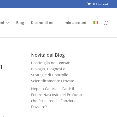
0 Elementi
oni
Blog
Dicono di noi
Il mio account
Novità dal Blog
Cocciniglia nei Bonsai:
n
Biologia, Diagnosi e
Strategie di Controllo
Scientificamente Provate
Nepeta Cataria e Gatti: Il
Potere Nascosto del Profumo
che Rasserena – Funziona
Davvero?