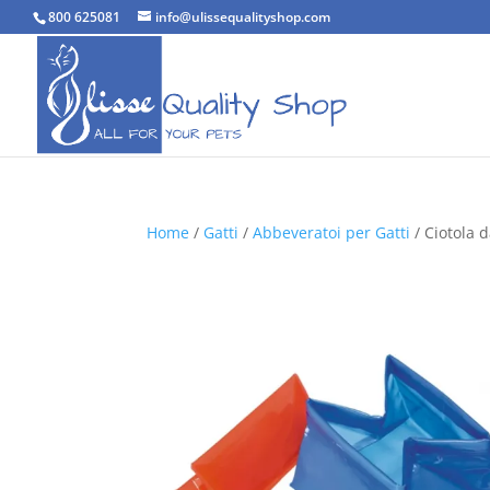
800 625081
info@ulissequalityshop.com
Home
/
Gatti
/
Abbeveratoi per Gatti
/ Ciotola 