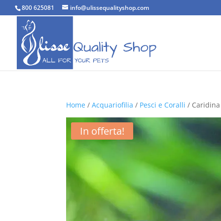
800 625081
info@ulissequalityshop.com
Home
/
Acquariofilia
/
Pesci e Coralli
/ Caridin
In offerta!