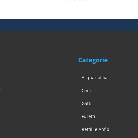
€ 16,90
€ 91,90.
€ 81,90.
a
€ 32,99
Categorie
Acquariofilia
4
Cani
Gatti
Furetti
Rettili e Anfibi