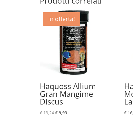
Prodotti correlati
In offerta!
Haquoss Allium
Ha
Gran Mangime
M
Discus
L
Il
Il
€
13,24
€
9,93
€
16
prezzo
prezzo
originale
attuale
era:
è: