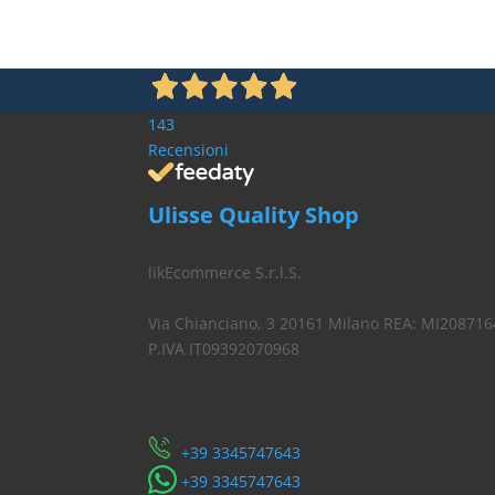
€ 13,24.
€ 9,93.
143
Recensioni
Ulisse Quality Shop
likEcommerce S.r.l.S.
Via Chianciano, 3 20161 Milano REA: MI208716
P.IVA IT09392070968
Servizio Clienti
​+39 3345747643
​+39 3345747643