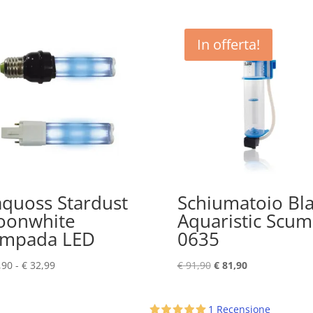
In offerta!
quoss Stardust
Schiumatoio Bl
oonwhite
Aquaristic Scum
ampada LED
0635
Fascia
Il
Il
,90
-
€
32,99
€
91,90
€
81,90
di
prezzo
prezzo
prezzo:
originale
attuale
1 Recensione
da
era:
è: