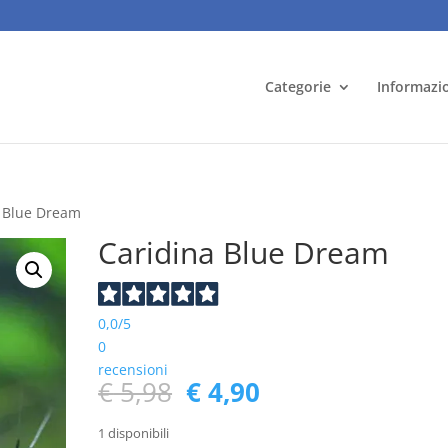
Categorie
Informazi
a Blue Dream
Caridina Blue Dream
0,0
/5
0
recensioni
Il
Il
€
5,98
€
4,90
prezzo
prezzo
originale
attuale
1 disponibili