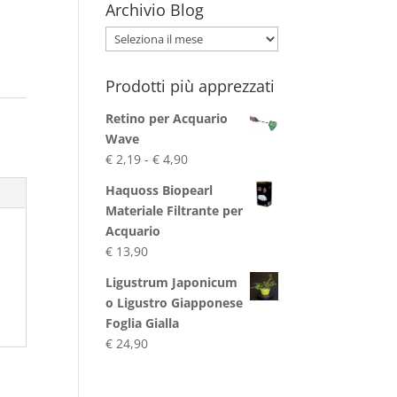
Archivio Blog
Archivio
Blog
Prodotti più apprezzati
Retino per Acquario
Wave
Fascia
€
2,19
-
€
4,90
di
Haquoss Biopearl
prezzo:
Materiale Filtrante per
da
Acquario
€ 2,19
€
13,90
a
€ 4,90
Ligustrum Japonicum
o Ligustro Giapponese
Foglia Gialla
€
24,90