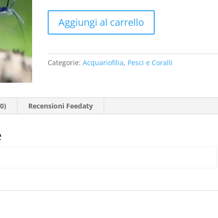
era:
è:
€ 5,98.
€ 4,90.
Caridina
Aggiungi al carrello
Blue
Dream
quantità
Categorie:
Acquariofilia
,
Pesci e Coralli
0)
Recensioni Feedaty
e