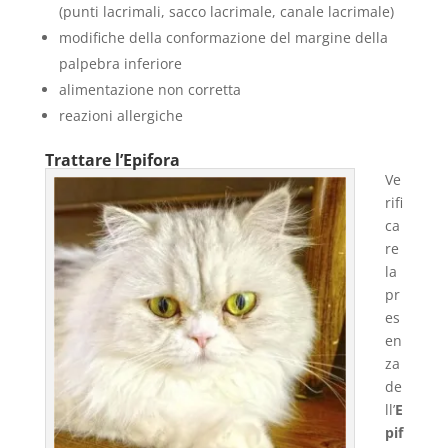
(punti lacrimali, sacco lacrimale, canale lacrimale)
modifiche della conformazione del margine della
palpebra inferiore
alimentazione non corretta
reazioni allergiche
Trattare l’Epifora
Ve
rifi
ca
re
la
pr
es
en
za
de
ll’
E
pif