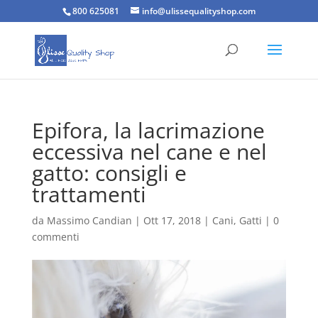
800 625081
info@ulissequalityshop.com
Epifora, la lacrimazione
eccessiva nel cane e nel
gatto: consigli e
trattamenti
da
Massimo Candian
|
Ott 17, 2018
|
Cani
,
Gatti
|
0
commenti