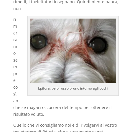
rimedi, i toelettatori insegnano. Quindi niente paura,
non
ri
m
ar
ra
nn
o
se
m
pr
e
co
Epifora: pelo rosso bruno intorno agli occhi
sì,
an
che se magari occorrerà del tempo per ottenere il
risultato voluto.
Quello che vi consigliamo noi è di rivolgervi al vostro
toelettatore di fiducia, che sicuramente saprà