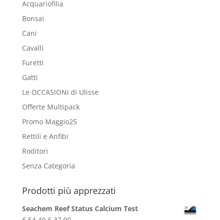
Acquariofilia
Bonsai
Cani
Cavalli
Furetti
Gatti
Le OCCASIONI di Ulisse
Offerte Multipack
Promo Maggio25
Rettili e Anfibi
Roditori
Senza Categoria
Prodotti più apprezzati
Seachem Reef Status Calcium Test
Il
Il
€
54,40
€
37,90