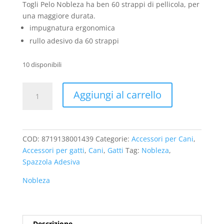
Togli Pelo Nobleza ha ben 60 strappi di pellicola, per
una maggiore durata.
impugnatura ergonomica
rullo adesivo da 60 strappi
10 disponibili
Togli
Aggiungi al carrello
Pelo
Nobleza
Spazzola
Adesiva
COD:
8719138001439
Categorie:
Accessori per Cani
,
Grande
Accessori per gatti
,
Cani
,
Gatti
Tag:
Nobleza
,
quantità
Spazzola Adesiva
Nobleza
Descrizione