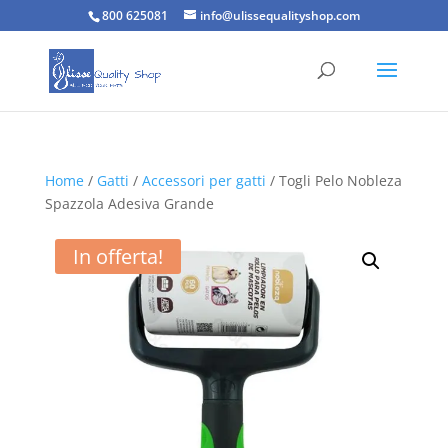
800 625081
info@ulissequalityshop.com
Home
/
Gatti
/
Accessori per gatti
/ Togli Pelo Nobleza
Spazzola Adesiva Grande
In offerta!