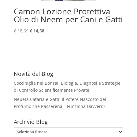
Camon Lozione Protettiva
Olio di Neem per Cani e Gatti
Il
Il
€
18,69
€
14,58
prezzo
prezzo
originale
attuale
era:
è:
€ 18,69.
€ 14,58.
Novità dal Blog
Cocciniglia nei Bonsai: Biologia, Diagnosi e Strategie
di Controllo Scientificamente Provate
Nepeta Cataria e Gatti: Il Potere Nascosto del
Profumo che Rasserena – Funziona Davvero?
Archivio Blog
Archivio