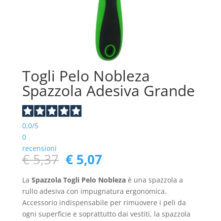
Togli Pelo Nobleza
Spazzola Adesiva Grande
0,0
/5
0
recensioni
Il
Il
€
5,37
€
5,07
prezzo
prezzo
originale
attuale
La
Spazzola Togli Pelo Nobleza
è una spazzola a
era:
è:
rullo adesiva con impugnatura ergonomica.
€ 5,37.
€ 5,07.
Accessorio indispensabile per rimuovere i peli da
ogni superficie e soprattutto dai vestiti, la spazzola