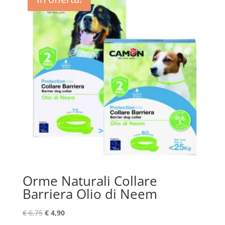
Orme Naturali Collare
Barriera Olio di Neem
Il
Il
€
6,75
€
4,90
prezzo
prezzo