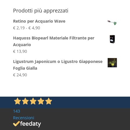
Blog
Prodotti più apprezzati
Retino per Acquario Wave
Fascia
€
2,19
-
€
4,90
di
Haquoss Biopearl Materiale Filtrante per
prezzo:
Acquario
da
€
13,90
€ 2,19
a
Ligustrum Japonicum o Ligustro Giapponese
€ 4,90
Foglia Gialla
€
24,90
143
Recensioni