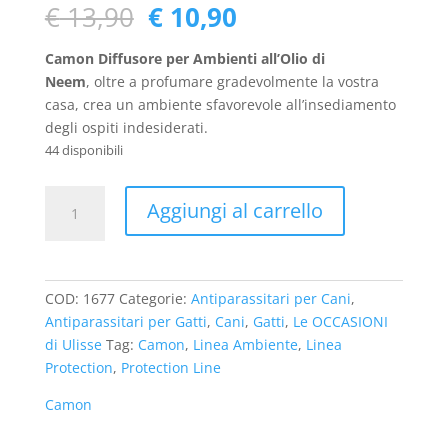
Il
Il
€
13,90
€
10,90
prezzo
prezzo
originale
attuale
Camon Diffusore per Ambienti all’Olio di
era:
è:
Neem
, oltre a profumare gradevolmente la vostra
€ 13,90.
€ 10,90.
casa, crea un ambiente sfavorevole all’insediamento
degli ospiti indesiderati.
44 disponibili
Camon
Aggiungi al carrello
Diffusore
per
Ambienti
all'Olio
COD:
1677
Categorie:
Antiparassitari per Cani
,
di
Antiparassitari per Gatti
,
Cani
,
Gatti
,
Le OCCASIONI
Neem
di Ulisse
Tag:
Camon
,
Linea Ambiente
,
Linea
quantità
Protection
,
Protection Line
Camon