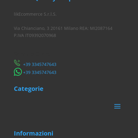
likEcommerce S.r.l.S.
Via Chianciano, 3 20161 Milano REA: MI2087164
P.IVA IT09392070968
Servizio Clienti
​+39 3345747643
​+39 3345747643
Categorie
Informazioni