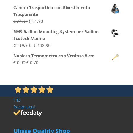
Camon Trasportino con Rivestimento
Trasparente
Il
Il
€
24,90
€
21,90
prezzo
prezzo
RMS Radion Mounting System per Radion
originale
attuale
Ecotech Marine
era:
è:
Fascia
€
119,90
-
€
132,90
€ 24,90.
€ 21,90.
di
Nobleza Termometro con Ventosa 8 cm
prezzo:
Il
Il
€
0,90
€
0,70
da
prezzo
prezzo
€ 119,90
originale
attuale
a
era:
è:
€ 132,90
€ 0,90.
€ 0,70.
143
Recensioni
Ulisse Quality Shop