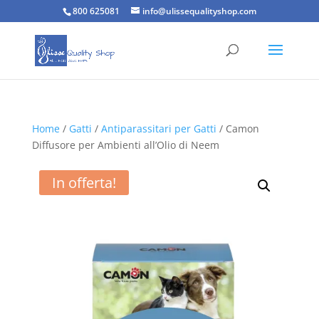
800 625081
info@ulissequalityshop.com
Home
/
Gatti
/
Antiparassitari per Gatti
/ Camon
Diffusore per Ambienti all’Olio di Neem
In offerta!