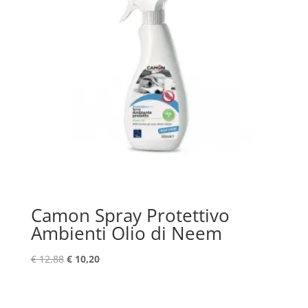
Camon Spray Protettivo
Ambienti Olio di Neem
Il
Il
€
12,88
€
10,20
prezzo
prezzo
originale
attuale
era:
è: