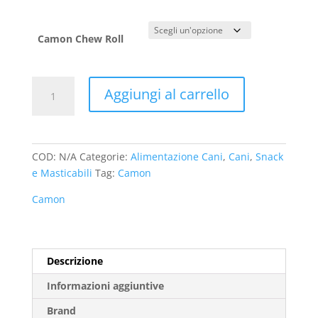
a
€ 8,90
Camon Chew Roll
Chew
Aggiungi al carrello
Roll
Maiale
con
Pollo
COD:
N/A
Categorie:
Alimentazione Cani
,
Cani
,
Snack
per
e Masticabili
Tag:
Camon
Cane
Camon
Camon
quantità
Descrizione
Informazioni aggiuntive
Brand