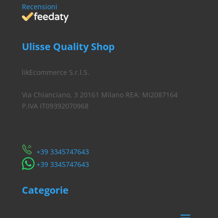
€ 15,90
Recensioni
Ulisse Quality Shop
likEcommerce S.r.l.S.
Via Chianciano, 3 20161 Milano REA: MI2087164
P.IVA IT09392070968
Servizio Clienti
​+39 3345747643
​+39 3345747643
Categorie