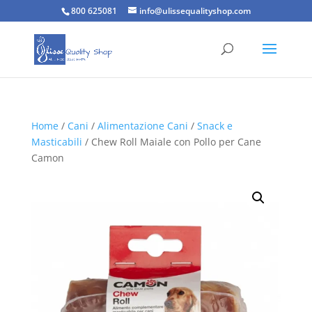
800 625081
info@ulissequalityshop.com
Home
/
Cani
/
Alimentazione Cani
/
Snack e
Masticabili
/ Chew Roll Maiale con Pollo per Cane
Camon