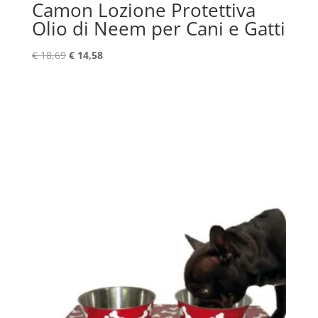
Camon Lozione Protettiva
Olio di Neem per Cani e Gatti
Il
Il
€
18,69
€
14,58
prezzo
prezzo
originale
attuale
era:
è:
€ 18,69.
€ 14,58.