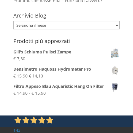
Profumo che Rasserena – Funziona Davvero?
Archivio Blog
Archivio
Blog
Prodotti più apprezzati
Gill's Schiuma Pulisci Zampe
€
7,30
Densimetro Haquoss Hydrometer Pro
Il
Il
€
15,90
€
14,10
prezzo
prezzo
Filtro Appeso Blau Aquaristic Hang On Filter
originale
attuale
Fascia
€
14,90
-
€
15,90
era:
è:
di
€ 15,90.
€ 14,10.
prezzo:
da
€ 14,90
a
143