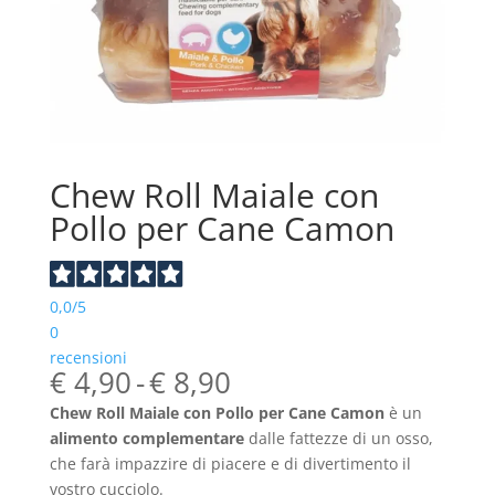
Chew Roll Maiale con
Pollo per Cane Camon
0,0
/5
0
recensioni
Fascia
€
4,90
-
€
8,90
di
Chew Roll Maiale con Pollo per Cane Camon
è un
prezzo:
alimento complementare
dalle fattezze di un osso,
da
che farà impazzire di piacere e di divertimento il
€ 4,90
vostro cucciolo.