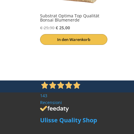
gewählt
werden
Substrat Optima Top Qualität
Bonsai Blumenerde
Ursprünglicher
Aktueller
€
29,90
€
25,00
Preis
Preis
In den Warenkorb
war:
ist:
€ 29,90
€ 25,00.
143
Recensioni
Ulisse Quality Shop