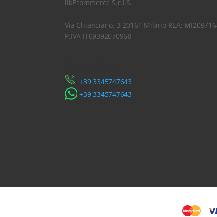
likEcommerce S.r.l.S.
Via Chianciano, 3 20161 Milano REA: MI208716
P.IVA IT09392070968
Servizio Clienti
​+39 3345747643
​+39 3345747643