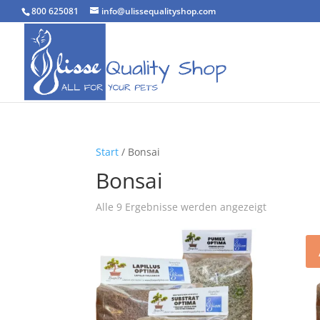
800 625081
info@ulissequalityshop.com
Start
/ Bonsai
Bonsai
Nach
Alle 9 Ergebnisse werden angezeigt
Beliebtheit
sortiert