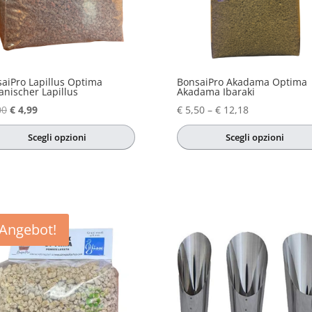
aiPro Lapillus Optima
BonsaiPro Akadama Optima
anischer Lapillus
Akadama Ibaraki
Ursprünglicher
Aktueller
Preisspanne:
00
€
4,99
€
5,50
–
€
12,18
Preis
Preis
€ 5,50
Scegli opzioni
Scegli opzioni
war:
ist:
bis
es
€ 6,00
€ 4,99.
Dieses
€ 12,18
ukt
Produkt
t
weist
rere
mehrere
anten
Varianten
Angebot!
auf.
Die
ionen
Optionen
nen
können
auf