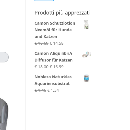
Preis
Preis
Prodotti più apprezzati
Camon Schutzlotion
Neemöl für Hunde
und Katzen
Ursprünglicher
Aktueller
€
18,69
€
14,58
Preis
Preis
Camon AEquilibriA
war:
ist:
Diffusor für Katzen
€ 18,69
€ 14,58.
Ursprünglicher
Aktueller
€
18,00
€
16,99
Preis
Preis
Nobleza Naturkies
war:
ist:
Aquariensubstrat
€ 18,00
€ 16,99.
Ursprünglicher
Aktueller
€
1,46
€
1,34
Preis
Preis
war:
ist:
€ 1,46
€ 1,34.