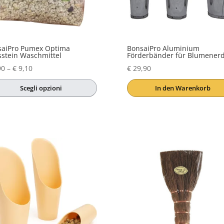
der
uktseite
Produktseite
hlt
gewählt
den
werden
saiPro Pumex Optima
BonsaiPro Aluminium
stein Waschmittel
Förderbänder für Blumener
Preisspanne:
90
–
€
9,10
€
29,90
€ 3,90
Scegli opzioni
In den Warenkorb
bis
es
€ 9,10
ukt
t
rere
anten
ionen
nen