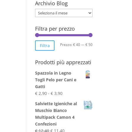
Archivio Blog
Archivio
Blog
Filtra per prezzo
Prezzo
Prezzo
Prezzo:
€ 40
—
€ 50
Filtra
Min
Max
Prodotti più apprezzati
Spazzola in Legno
Togli Pelo per Cani e
Gatti
Fascia
€
2,90
-
€
3,90
di
Salviette Igieniche al
prezzo:
Muschio Bianco
da
Multipack Camon 4
€ 2,90
Confezioni
a
Il
Il
€
12,40
€
11,40