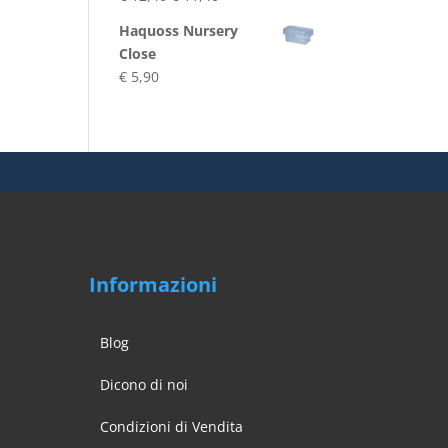
€ 3,90
prezzo
prezzo
Haquoss Nursery
originale
attuale
Close
era:
è:
€
5,90
€ 12,40.
€ 11,40.
Informazioni
Blog
Dicono di noi
Condizioni di Vendita