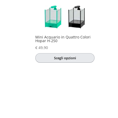
Mini Acquario in Quattro Colori
Hopar H-250
€
49,90
Scegli opzioni
Questo
prodotto
ha
più
varianti.
Le
opzioni
possono
essere