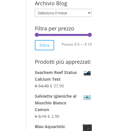
Archivio Blog
Archivio
Blog
Filtra per prezzo
Prezzo
Prezzo
Prezzo:
€ 0
—
€ 10
Filtra
Min
Max
Prodotti più apprezzati
Seachem Reef Status
Calcium Test
Il
Il
€
54,40
€
37,90
prezzo
prezzo
Salviette Igieniche al
originale
attuale
Muschio Bianco
era:
è:
Camon
€ 54,40.
€ 37,90.
Il
Il
€
3,10
€
2,90
prezzo
prezzo
Blau Aquaristic
originale
attuale