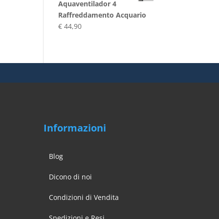
Aquaventilador 4
era:
è:
Raffreddamento Acquario
€ 3,10.
€ 2,90.
€
44,90
Informazioni
Blog
Dicono di noi
Condizioni di Vendita
Spedizioni e Resi