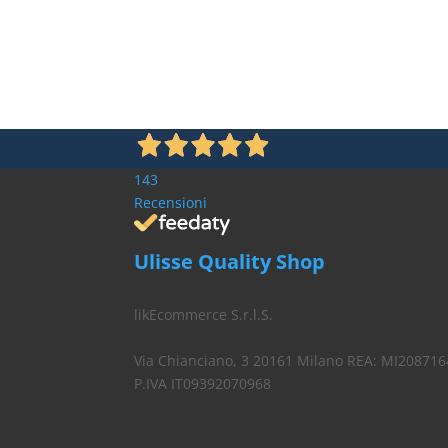
143
Recensioni
Ulisse Quality Shop
likEcommerce S.r.l.S.
Via Chianciano, 3 20161 Milano REA: MI208716
P.IVA IT09392070968
Servizio Clienti