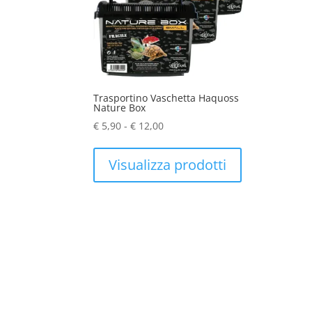
Trasportino Vaschetta Haquoss
Nature Box
Fascia
€
5,90
-
€
12,00
di
prezzo:
Visualizza prodotti
da
€ 5,90
a
€ 12,00