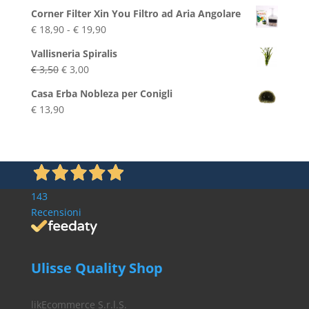
Corner Filter Xin You Filtro ad Aria Angolare
Fascia
€
18,90
-
€
19,90
di
Vallisneria Spiralis
prezzo:
Il
Il
€
3,50
€
3,00
da
prezzo
prezzo
€ 18,90
Casa Erba Nobleza per Conigli
originale
attuale
a
€
13,90
era:
è:
€ 19,90
€ 3,50.
€ 3,00.
143
Recensioni
Ulisse Quality Shop
likEcommerce S.r.l.S.