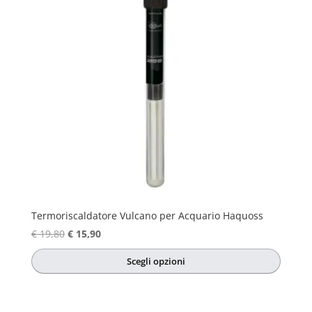
Termoriscaldatore Vulcano per Acquario Haquoss
Il
Il
€
19,80
€
15,90
prezzo
prezzo
Scegli opzioni
originale
attuale
Questo
era:
è:
prodotto
€ 19,80.
€ 15,90.