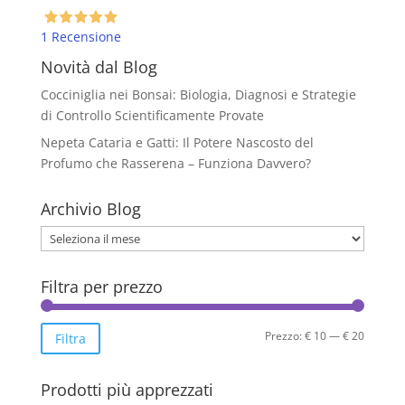
ha
più
1 Recensione
varianti.
Le
Novità dal Blog
opzioni
Cocciniglia nei Bonsai: Biologia, Diagnosi e Strategie
possono
di Controllo Scientificamente Provate
essere
Nepeta Cataria e Gatti: Il Potere Nascosto del
scelte
Profumo che Rasserena – Funziona Davvero?
nella
pagina
Archivio Blog
del
prodotto
Archivio
Blog
Filtra per prezzo
Prezzo
Prezzo
Prezzo:
€ 10
—
€ 20
Filtra
Min
Max
Prodotti più apprezzati