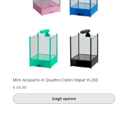
Mini Acquario in Quattro Colori Hopar H-250
€
49,90
Scegli opzioni
Questo
prodotto
ha
più