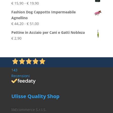
Fascia
€
15,90
-
€
19,90
di
Fashion Dog Cappotto Impermeabile
prezzo:
Agnellino
da
Fascia
€
44,20
-
€
51,00
€ 15,90
di
a
Pettine in Acciaio per Cani e Gatti Nobleza
prezzo:
€ 19,90
€
2,90
da
€ 44,20
a
€ 51,00
143
Recensioni
Ulisse Quality Shop
likEcommerce S.r.l.S.