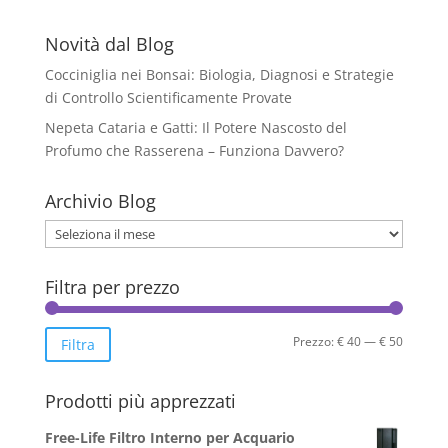
varianti.
Le
Novità dal Blog
opzioni
Cocciniglia nei Bonsai: Biologia, Diagnosi e Strategie
possono
di Controllo Scientificamente Provate
essere
Nepeta Cataria e Gatti: Il Potere Nascosto del
scelte
Profumo che Rasserena – Funziona Davvero?
nella
pagina
Archivio Blog
del
prodotto
Archivio
Blog
Filtra per prezzo
Prezzo
Prezzo
Prezzo:
€ 40
—
€ 50
Filtra
Min
Max
Prodotti più apprezzati
Free-Life Filtro Interno per Acquario