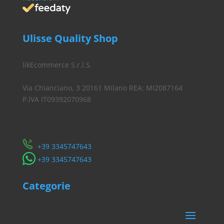
Ulisse Quality Shop
likEcommerce S.r.l.S.
Via Chianciano, 3 20161 Milano REA: MI2087164
P.IVA IT09392070968
Servizio Clienti
​+39 3345747643
​+39 3345747643
Categorie