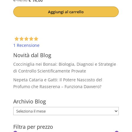
€
14,90
€
14,00
prezzo
prezzo
Aggiungi al carrello
originale
attuale
era:
è:
€ 14,90.
€ 14,00.
1 Recensione
Novità dal Blog
Cocciniglia nei Bonsai: Biologia, Diagnosi e Strategie
di Controllo Scientificamente Provate
Nepeta Cataria e Gatti: Il Potere Nascosto del
Profumo che Rasserena – Funziona Davvero?
Archivio Blog
Archivio
Blog
Filtra per prezzo