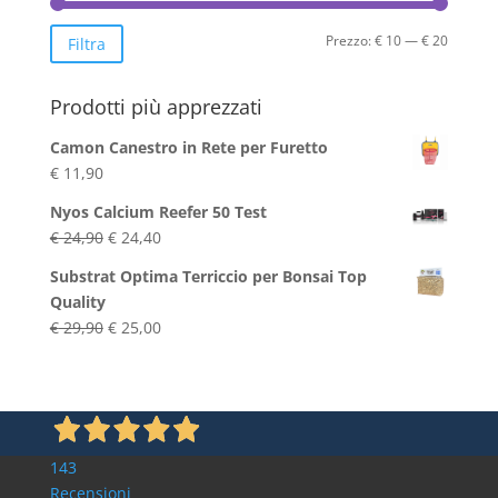
Prezzo
Prezzo
Prezzo:
€ 10
—
€ 20
Filtra
Min
Max
Prodotti più apprezzati
Camon Canestro in Rete per Furetto
€
11,90
Nyos Calcium Reefer 50 Test
Il
Il
€
24,90
€
24,40
prezzo
prezzo
Substrat Optima Terriccio per Bonsai Top
originale
attuale
Quality
era:
è:
Il
Il
€
29,90
€
25,00
€ 24,90.
€ 24,40.
prezzo
prezzo
originale
attuale
era:
è:
€ 29,90.
€ 25,00.
143
Recensioni