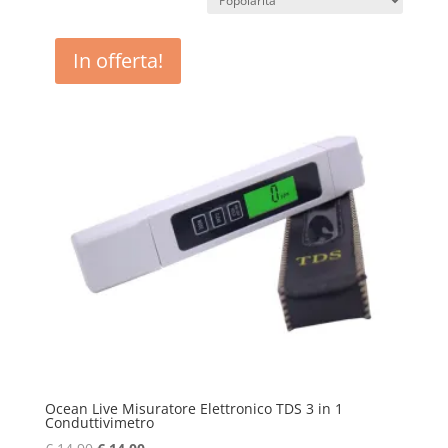
In offerta!
Ocean Live Misuratore Elettronico TDS 3 in 1
Conduttivimetro
Il
Il