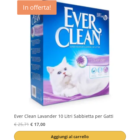
In offerta!
Ever Clean Lavander 10 Litri Sabbietta per Gatti
Il
Il
€
25,71
€
17,00
prezzo
prezzo
Aggiungi al carrello
originale
attuale