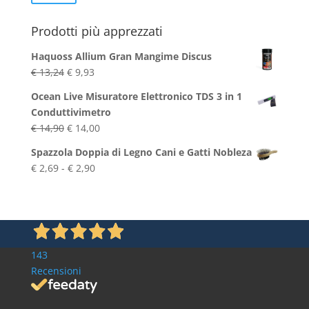
Min
Max
Prodotti più apprezzati
Haquoss Allium Gran Mangime Discus
Il
Il
€
13,24
€
9,93
prezzo
prezzo
Ocean Live Misuratore Elettronico TDS 3 in 1
originale
attuale
Conduttivimetro
era:
è:
Il
Il
€
14,90
€
14,00
€ 13,24.
€ 9,93.
prezzo
prezzo
Spazzola Doppia di Legno Cani e Gatti Nobleza
originale
attuale
Fascia
€
2,69
-
€
2,90
era:
è:
di
€ 14,90.
€ 14,00.
prezzo:
da
€ 2,69
a
143
€ 2,90
Recensioni