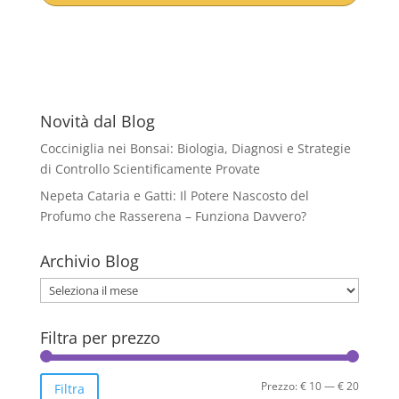
era:
è:
€ 25,71.
€ 17,00.
Novità dal Blog
Cocciniglia nei Bonsai: Biologia, Diagnosi e Strategie
di Controllo Scientificamente Provate
Nepeta Cataria e Gatti: Il Potere Nascosto del
Profumo che Rasserena – Funziona Davvero?
Archivio Blog
Archivio
Blog
Filtra per prezzo
Prezzo
Prezzo
Prezzo:
€ 10
—
€ 20
Filtra