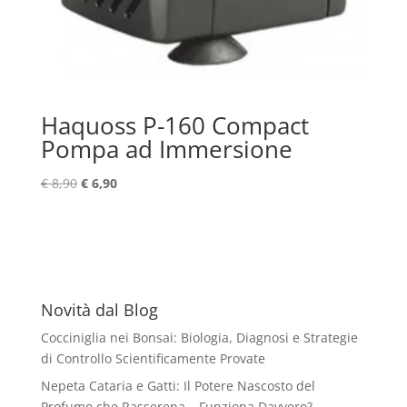
Haquoss P-160 Compact
Pompa ad Immersione
Il
Il
€
8,90
€
6,90
prezzo
prezzo
originale
attuale
era:
è:
€ 8,90.
€ 6,90.
Novità dal Blog
Cocciniglia nei Bonsai: Biologia, Diagnosi e Strategie
di Controllo Scientificamente Provate
Nepeta Cataria e Gatti: Il Potere Nascosto del
Profumo che Rasserena – Funziona Davvero?