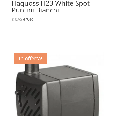
Haquoss H23 White Spot
Puntini Bianchi
Il
Il
€
8,90
€
7,90
prezzo
prezzo
originale
attuale
era:
è:
€ 8,90.
€ 7,90.
In offerta!