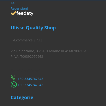
143
Recensioni
Ulisse Quality Shop
likEcommerce S.r.l.S.
Via Chianciano, 3 20161 Milano REA: MI2087164
P.IVA IT09392070968
Servizio Clienti
​+39 3345747643
​+39 3345747643
Categorie