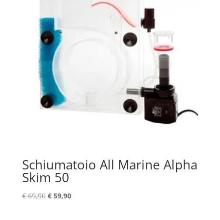
Schiumatoio All Marine Alpha
Skim 50
Il
Il
€
69,90
€
59,90
prezzo
prezzo
originale
attuale