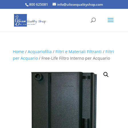
800 625081
info@ulissequalityshop.com
Home
/
Acquariofilia
/
Filtri e Materiali Filtranti
/
Filtri
per Acquario
/ Free-Life Filtro Interno per Acquario