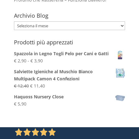
Archivio Blog
Archivio
Blog
Prodotti più apprezzati
Spazzola in Legno Togli Pelo per Cani e Gatti
Fascia
€
2,90
-
€
3,90
di
Salviette Igieniche al Muschio Bianco
prezzo:
Multipack Camon 4 Confezioni
da
Il
Il
€
12,40
€
11,40
€ 2,90
prezzo
prezzo
a
Haquoss Nursery Close
originale
attuale
€ 3,90
€
5,90
era:
è:
€ 12,40.
€ 11,40.