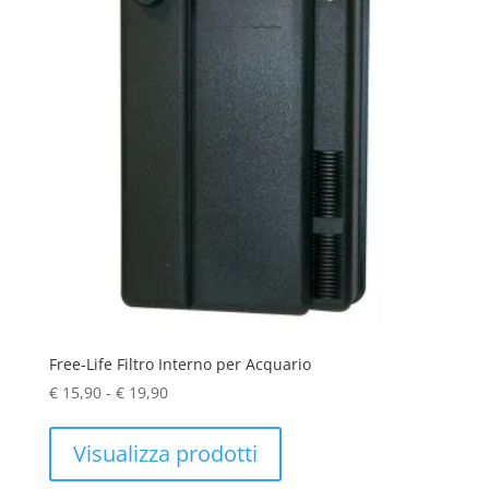
Free-Life Filtro Interno per Acquario
Fascia
€
15,90
-
€
19,90
di
prezzo:
Visualizza prodotti
da