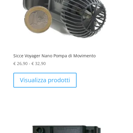
Sicce Voyager Nano Pompa di Movimento
Fascia
€
26,90
-
€
32,90
di
prezzo:
Visualizza prodotti
da
€ 26,90
a
€ 32,90