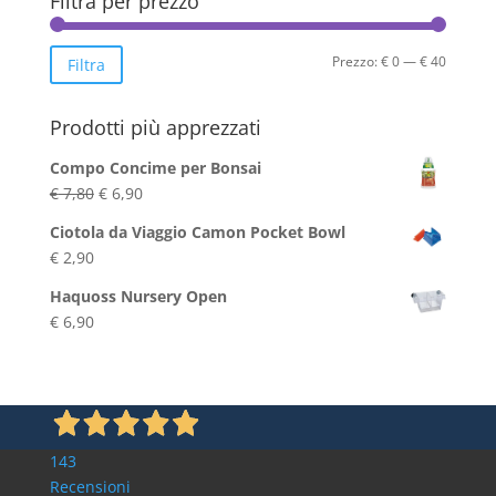
Filtra per prezzo
Prezzo
Prezzo
Prezzo:
€ 0
—
€ 40
Filtra
Min
Max
Prodotti più apprezzati
Compo Concime per Bonsai
Il
Il
€
7,80
€
6,90
prezzo
prezzo
Ciotola da Viaggio Camon Pocket Bowl
originale
attuale
€
2,90
era:
è:
€ 7,80.
€ 6,90.
Haquoss Nursery Open
€
6,90
143
Recensioni