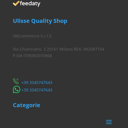
Ulisse Quality Shop
likEcommerce S.r.l.S.
Via Chianciano, 3 20161 Milano REA: MI2087164
P.IVA IT09392070968
Servizio Clienti
​+39 3345747643
​+39 3345747643
Categorie