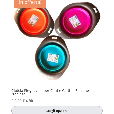
In offerta!
Ciotola Pieghevole per Cani e Gatti in Silicone
Nobleza
Il
Il
€
5,90
€
4,90
prezzo
prezzo
Scegli opzioni
originale
attuale