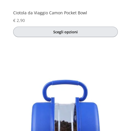
Ciotola da Viaggio Camon Pocket Bowl
€
2,90
Scegli opzioni
Questo
prodotto
ha
più
varianti.
Le
opzioni
possono
essere
scelte
nella
pagina
del
prodotto