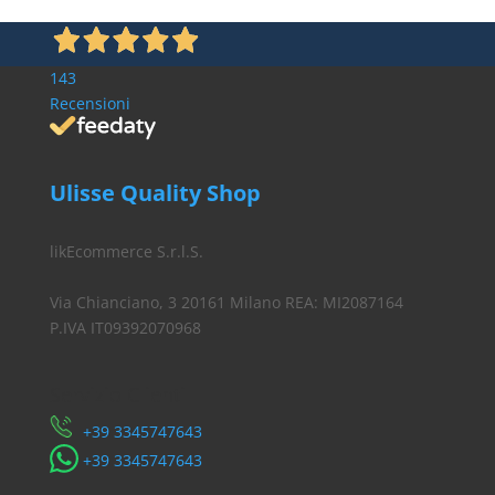
143
Recensioni
Ulisse Quality Shop
likEcommerce S.r.l.S.
Via Chianciano, 3 20161 Milano REA: MI2087164
P.IVA IT09392070968
Servizio Clienti
​+39 3345747643
​+39 3345747643