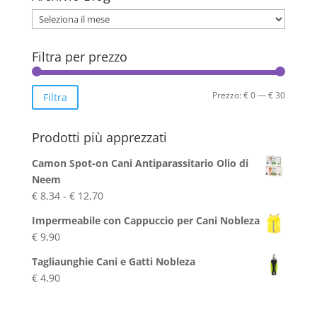
Archivio
Blog
Filtra per prezzo
Prezzo
Prezzo
Prezzo:
€ 0
—
€ 30
Filtra
Min
Max
Prodotti più apprezzati
Camon Spot-on Cani Antiparassitario Olio di
Neem
Fascia
€
8,34
-
€
12,70
di
Impermeabile con Cappuccio per Cani Nobleza
prezzo:
€
9,90
da
€ 8,34
Tagliaunghie Cani e Gatti Nobleza
a
€
4,90
€ 12,70