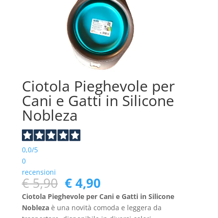
Ciotola Pieghevole per
Cani e Gatti in Silicone
Nobleza
0,0
/5
0
recensioni
Il
Il
€
5,90
€
4,90
prezzo
prezzo
Ciotola Pieghevole per Cani e Gatti in Silicone
originale
attuale
Nobleza
è una novità comoda e leggera da
era:
è: