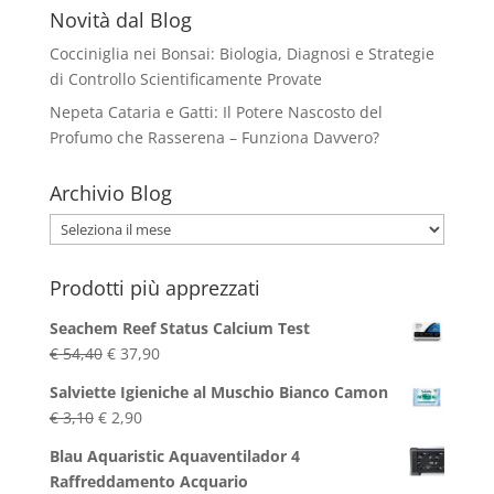
Novità dal Blog
Cocciniglia nei Bonsai: Biologia, Diagnosi e Strategie
di Controllo Scientificamente Provate
Nepeta Cataria e Gatti: Il Potere Nascosto del
Profumo che Rasserena – Funziona Davvero?
Archivio Blog
Archivio
Blog
Prodotti più apprezzati
Seachem Reef Status Calcium Test
Il
Il
€
54,40
€
37,90
prezzo
prezzo
Salviette Igieniche al Muschio Bianco Camon
originale
attuale
Il
Il
€
3,10
€
2,90
era:
è:
prezzo
prezzo
€ 54,40.
€ 37,90.
Blau Aquaristic Aquaventilador 4
originale
attuale
Raffreddamento Acquario
era:
è: