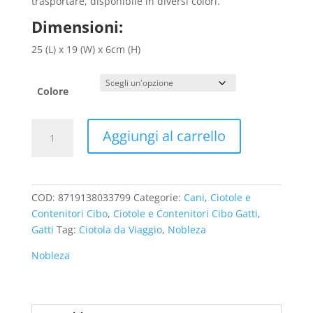
trasportare, disponibile in diversi colori.
€ 5,90.
€ 4,90.
Dimensioni:
25 (L) x 19 (W) x 6cm (H)
Colore
Ciotola
Aggiungi al carrello
Pieghevole
per
Cani
e
COD:
8719138033799
Categorie:
Cani
,
Ciotole e
Gatti
Contenitori Cibo
,
Ciotole e Contenitori Cibo Gatti
,
in
Gatti
Tag:
Ciotola da Viaggio
,
Nobleza
Silicone
Nobleza
Nobleza
quantità