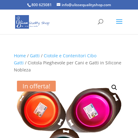
800 625081
info@ulissequalityshop.com
Home
/
Gatti
/
Ciotole e Contenitori Cibo
Gatti
/ Ciotola Pieghevole per Cani e Gatti in Silicone
Nobleza
In offerta!