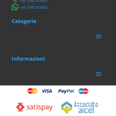
​+39 3345747643
​+39 3345747643
Categorie
Informazioni