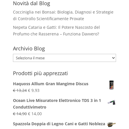
Novità dal Blog
Cocciniglia nei Bonsai: Biologia, Diagnosi e Strategie
di Controllo Scientificamente Provate
Nepeta Cataria e Gatti: Il Potere Nascosto del
Profumo che Rasserena – Funziona Davvero?
Archivio Blog
Archivio
Blog
Prodotti più apprezzati
Haquoss Allium Gran Mangime Discus
Il
Il
€
13,24
€
9,93
prezzo
prezzo
Ocean Live Misuratore Elettronico TDS 3 in 1
originale
attuale
Conduttivimetro
era:
è:
Il
Il
€
14,90
€
14,00
€ 13,24.
€ 9,93.
prezzo
prezzo
Spazzola Doppia di Legno Cani e Gatti Nobleza
originale
attuale