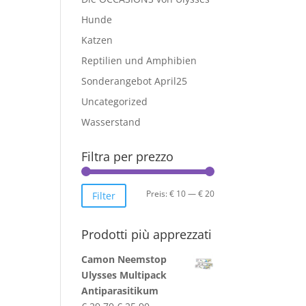
Hunde
Katzen
Reptilien und Amphibien
Sonderangebot April25
Uncategorized
Wasserstand
Filtra per prezzo
Min.
Max.
Preis:
€ 10
—
€ 20
Filter
Preis
Preis
Prodotti più apprezzati
Camon Neemstop
Ulysses Multipack
Antiparasitikum
Ursprünglicher
Aktueller