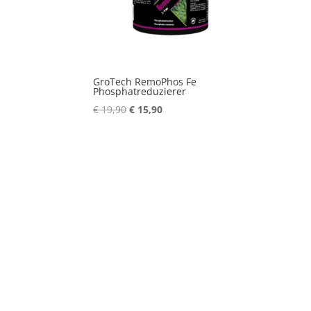
GroTech RemoPhos Fe
Phosphatreduzierer
Ursprünglicher
Aktueller
€
19,90
€
15,90
Preis
Preis
war:
ist:
€ 19,90
€ 15,90.