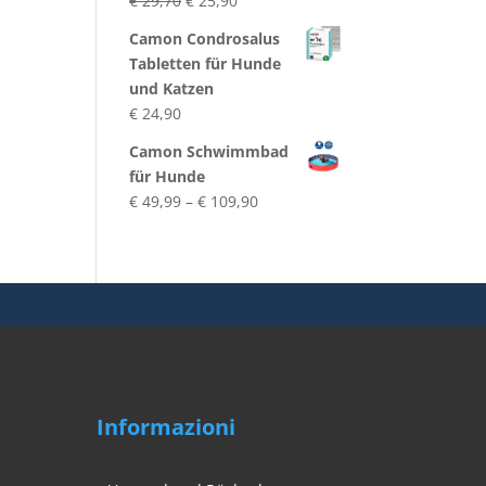
€
29,70
€
25,90
Preis
Preis
Camon Condrosalus
war:
ist:
Tabletten für Hunde
€ 29,70
€ 25,90.
und Katzen
€
24,90
Camon Schwimmbad
für Hunde
Preisspanne:
€
49,99
–
€
109,90
€ 49,99
bis
€ 109,90
Informazioni