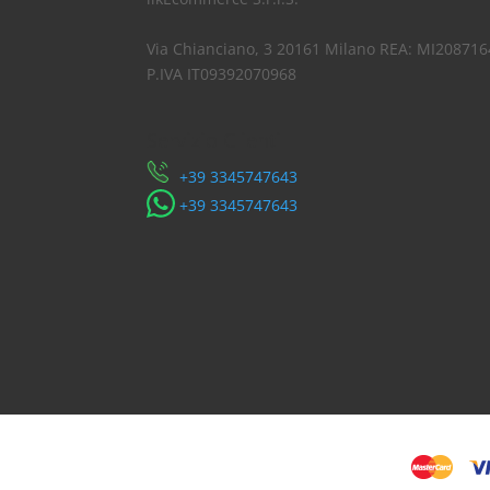
Via Chianciano, 3 20161 Milano REA: MI208716
P.IVA IT09392070968
Servizio Clienti
​+39 3345747643
​+39 3345747643