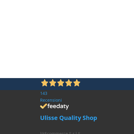
143
Recensioni
Ulisse Quality Shop
likEcommerce S.r.l.S.