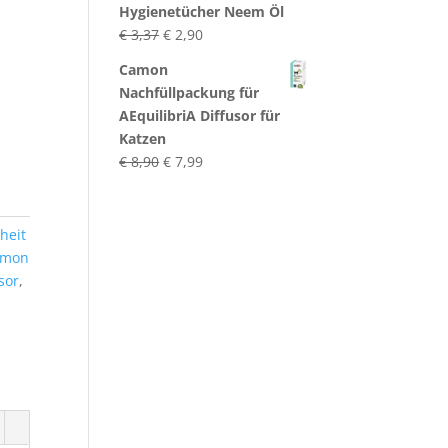
Hygienetücher Neem Öl
Ursprünglicher
Aktueller
€
3,37
€
2,90
Preis
Preis
Camon
war:
ist:
Nachfüllpackung für
€ 3,37
€ 2,90.
AEquilibriA Diffusor für
Katzen
Ursprünglicher
Aktueller
€
8,90
€
7,99
Preis
Preis
war:
ist:
€ 8,90
€ 7,99.
heit
amon
sor
,