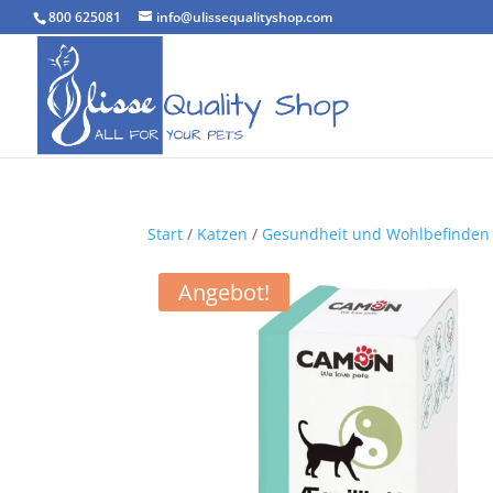
800 625081
info@ulissequalityshop.com
Start
/
Katzen
/
Gesundheit und Wohlbefinden
Angebot!