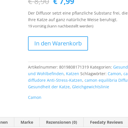
Ursprünglicher
Aktueller
€
8,90
€
7,99
Preis
Preis
war:
ist:
Der Diffusor setzt eine pflanzliche Substanz frei, die
€ 8,90
€ 7,99.
Ihre Katze auf ganz natürliche Weise beruhigt.
19 vorrätig (kann nachbestellt werden)
Camon
In den Warenkorb
Nachfüllpackung
für
AEquilibriA
Diffusor
Artikelnummer:
8019808171319
Kategorien:
Gesund
für
und Wohlbefinden
,
Katzen
Schlagwörter:
Camon
,
c
Katzen
diffudore Anti-Stress-Katzen
,
camon equilibria Diffu
Menge
Gesundheit der Katze
,
Gleichgewichtslinie
Camon
onen
Marke
Rezensionen (0)
Feedaty Reviews