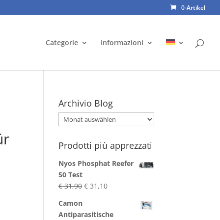
0-Artikel
Categorie
Informazioni
Archivio Blog
Archivio
Blog
ür
Prodotti più apprezzati
Nyos Phosphat Reefer
50 Test
Ursprünglicher
Aktueller
€
31,90
€
31,10
Preis
Preis
Camon
war:
ist:
Antiparasitische
€ 31,90
€ 31,10.