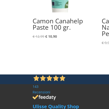
Camon Canahelp
C
Paste 100 gr.
Na
Pe
Ursprünglicher
Aktueller
€
12,99
€
10,90
Preis
Preis
€
9,
war:
ist:
€ 12,99
€ 10,90.
143
Recensioni
Ulisse Quality Shop