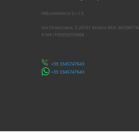
likEcommerce S.r.l.S.
Via Chianciano, 3 20161 Milano REA: MI208716
P.IVA IT09392070968
Servizio Clienti
​+39 3345747643
​+39 3345747643