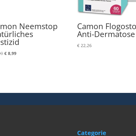
amon Neemstop
Camon Flogost
türliches
Anti-Dermatose
stizid
€
22,26
Ursprünglicher
Aktueller
90
€
8,99
Preis
Preis
war:
ist:
€ 9,90
€ 8,99.
Categorie