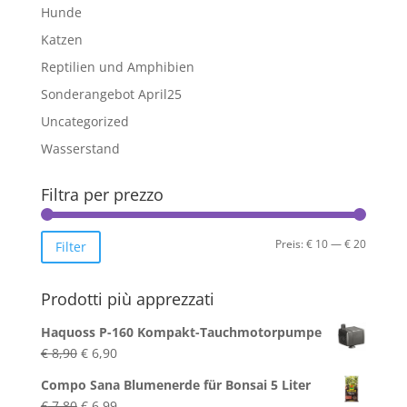
Hunde
Katzen
Reptilien und Amphibien
Sonderangebot April25
Uncategorized
Wasserstand
Filtra per prezzo
Min.
Max.
Preis:
€ 10
—
€ 20
Filter
Preis
Preis
Prodotti più apprezzati
Haquoss P-160 Kompakt-Tauchmotorpumpe
Ursprünglicher
Aktueller
€
8,90
€
6,90
Preis
Preis
Compo Sana Blumenerde für Bonsai 5 Liter
war:
ist:
Ursprünglicher
Aktueller
€
7,80
€
6,99