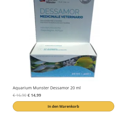
Aquarium Munster Dessamor 20 ml
Ursprünglicher
Aktueller
€
16,90
€
14,99
Preis
Preis
In den Warenkorb
war:
ist:
€ 16,90
€ 14,99.