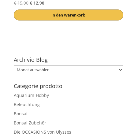
Ursprünglicher
Aktueller
€
15,90
€
12,90
Preis
Preis
In den Warenkorb
war:
ist:
€ 15,90
€ 12,90.
Archivio Blog
Archivio
Blog
Categorie prodotto
Aquarium-Hobby
Beleuchtung
Bonsai
Bonsai Zubehör
Die OCCASIONS von Ulysses