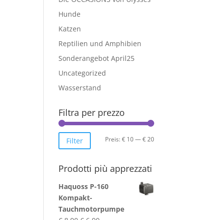
Hunde
Katzen
Reptilien und Amphibien
Sonderangebot April25
Uncategorized
Wasserstand
Filtra per prezzo
Min.
Max.
Preis:
€ 10
—
€ 20
Filter
Preis
Preis
Prodotti più apprezzati
Haquoss P-160
Kompakt-
Tauchmotorpumpe
Ursprünglicher
Aktueller