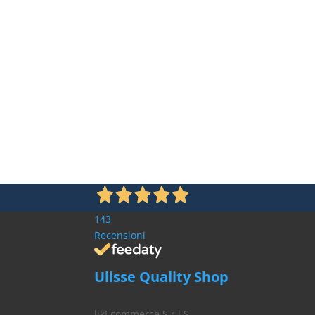
143
Recensioni
Ulisse Quality Shop
likEcommerce S.r.l.S.