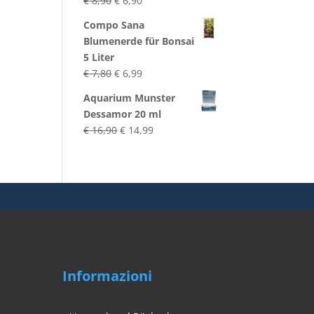
€
8,90
€
6,90
Preis
Preis
Compo Sana
war:
ist:
Blumenerde für Bonsai
€ 8,90
€ 6,90.
5 Liter
Ursprünglicher
Aktueller
€
7,80
€
6,99
Preis
Preis
Aquarium Munster
war:
ist:
Dessamor 20 ml
€ 7,80
€ 6,99.
Ursprünglicher
Aktueller
€
16,90
€
14,99
Preis
Preis
war:
ist:
€ 16,90
€ 14,99.
Informazioni