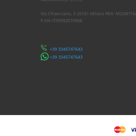
Via Chianciano, 3 20161 Milano REA: MI208716
P.IVA IT09392070968
Servizio Clienti
​+39 3345747643
​+39 3345747643