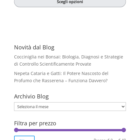
Scegli opzioni
Questo
prodotto
ha
più
varianti.
Le
Novità dal Blog
opzioni
Cocciniglia nei Bonsai: Biologia, Diagnosi e Strategie
possono
di Controllo Scientificamente Provate
essere
Nepeta Cataria e Gatti: Il Potere Nascosto del
scelte
Profumo che Rasserena – Funziona Davvero?
nella
pagina
Archivio Blog
del
prodotto
Archivio
Blog
Filtra per prezzo
Prezzo
Prezzo