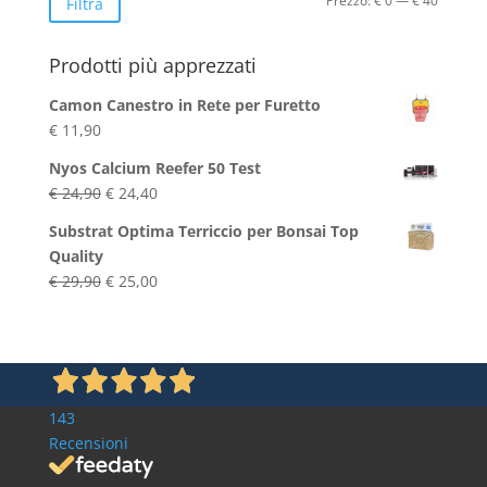
Prezzo:
€ 0
—
€ 40
Filtra
Min
Max
Prodotti più apprezzati
Camon Canestro in Rete per Furetto
€
11,90
Nyos Calcium Reefer 50 Test
Il
Il
€
24,90
€
24,40
prezzo
prezzo
Substrat Optima Terriccio per Bonsai Top
originale
attuale
Quality
era:
è:
Il
Il
€
29,90
€
25,00
€ 24,90.
€ 24,40.
prezzo
prezzo
originale
attuale
era:
è:
€ 29,90.
€ 25,00.
143
Recensioni